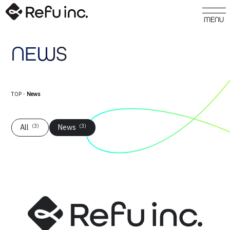
NEWS
TOP
・
News
All
（3）
News
（3）