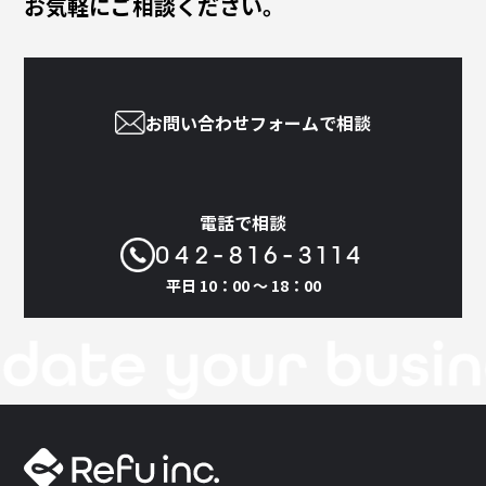
お気軽にご相談ください。
評価に甘んじることなく、常にお客様の課題と真摯に向き合い、成果につ
ながるデザイン・開発を追求してまいります。 これからも"地域から選ばれ
る企業"として、信頼をかたちにするWeb制作をお届けします。
お問い合わせフォームで相談
電話で相談
042-816-3114
平日 10：00 〜 18：00