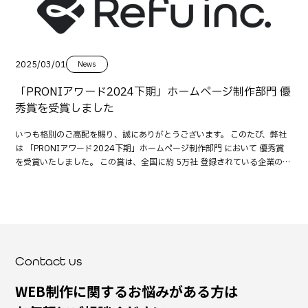
2025/03/01
News
「PRONIアワード2024下期」ホームページ制作部門 優
秀賞を受賞しました
いつも格別のご高配を賜り、誠にありがとうございます。 このたび、弊社
は 「PRONIアワード2024下期」ホームページ制作部門 において 優秀賞
を受賞いたしました。 この賞は、全国に約 5万社 登録されている企業の中
から、発注者評価や実績などの総合スコアで特に優れた 上位10社 のみに
授与されるものです。 多くの企業の中から選ばれたことは、弊社が積み重
ねてきた"信頼"と"成果"が確かな評価をいただいた証といえます。
（PRONIアワード2024下期 公式ページ） PRONIアワードとは 「PRONI
アワード」は、BtoBマッチングプラットフォーム「PRONIアイミツ」にお
いて、発注者からの評価・実績・対応力などを総合的に審査し、特に優れ
た企業を年2回表彰する制度です。 全国の5万社以上の中から選ばれること
Contact us
は、業界における確かな信頼性と実績を示す指標とされています。 これか
らも"信頼をかたちに" 今回の受賞は、日々ご依頼くださるお客様、そして
WEB制作に関するお悩みがある方は
共に挑戦を続けるパートナーの皆さまのご支援の賜物です。 私たちはこの