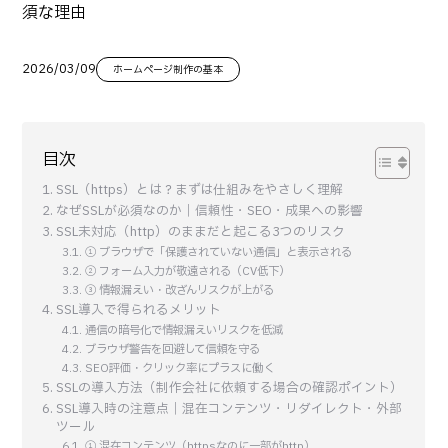
須な理由
2026/03/09
ホームページ制作の基本
目次
SSL（https）とは？まずは仕組みをやさしく理解
なぜSSLが必須なのか｜信頼性・SEO・成果への影響
SSL未対応（http）のままだと起こる3つのリスク
① ブラウザで「保護されていない通信」と表示される
② フォーム入力が敬遠される（CV低下）
③ 情報漏えい・改ざんリスクが上がる
SSL導入で得られるメリット
通信の暗号化で情報漏えいリスクを低減
ブラウザ警告を回避して信頼を守る
SEO評価・クリック率にプラスに働く
SSLの導入方法（制作会社に依頼する場合の確認ポイント）
SSL導入時の注意点｜混在コンテンツ・リダイレクト・外部
ツール
① 混在コンテンツ（httpsなのに一部がhttp）