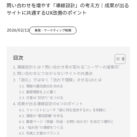
問い合わせを増やす「導線設計」の考え方｜成果が出る
サイトに共通するUX改善のポイント
2026/02/12
集客・マーケティング戦略
目次
導線設計とは？問い合わせ率が変わる“ユーザーの道案内”
問い合わせにつながらないサイトの共通点
「読む」ではなく「流れで理解」させるUXとは
情報の優先順位を決める
重要情報を上に置く
文章は“区切り”をつける
成果が出る導線設計の6つのポイント
ファーストビューで「誰に何を提供するか」を明確に
導線の“最短距離”を作る
重要ページ（実績・料金・お問い合わせ）を目立つ場所に
“悩み別”の導線をつくる
写真と文章のバランス