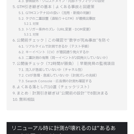
参照除外・クロスドメイン・内部トラフィックの設定
GTM引き継ぎの基本｜よくある事故と回避策
GTMコンテナIDの扱い（流用・新規の判断）
タグの二重設置（直貼り＋GTM）が最頻出事故
対策
トリガー条件のズレ（URL変更・DOM変更）
対策
公開前チェック｜この確認で“数字が死ぬ事故”を防ぐ
リアルタイムで計測できるか（テスト手順）
キーイベント（CV）が意図通り発火するか
二重計測の有無（同一イベントが2回発火していないか）
公開後チェック（72時間が勝負）｜早期発見の監視項目
流入が急減していないか（チャネル別）
CVが急増・急減していないか（計測ズレの兆候）
Search Console・広告側の計測も確認する
よくある落とし穴10選（チェックリスト）
まとめ：計測引き継ぎは“公開前の設計”で8割決まる
無料相談
リニューアル時に計測が壊れるのは“あるあ