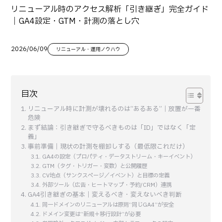
リニューアル時のアクセス解析「引き継ぎ」完全ガイド
｜GA4設定・GTM・計測の落とし穴
2026/06/09
リニューアル・運用ノウハウ
目次
リニューアル時に計測が壊れるのは“あるある”｜放置が一番
危険
まず結論：引き継ぎで守るべきものは「ID」ではなく「定
義」
事前準備｜現状の計測を棚卸しする（最低限これだけ）
GA4の設定（プロパティ・データストリーム・キーイベント）
GTM（タグ・トリガー・変数）と公開履歴
CV地点（サンクスページ／イベント）と目標の定義
外部ツール（広告・ヒートマップ・予約/CRM）連携
GA4引き継ぎの基本｜変えるべき・変えないべき判断
同一ドメインのリニューアルは原則“同じGA4”が安全
ドメイン変更は“新規＋移行設計”が必要