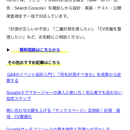
Refuでは、リニューアル時の計測引き継ぎ（GA4・GTM・広
告・Search Console）を棚卸しから設計・実装・テスト・公開
後監視まで一括で対応しています。
「計測が正しいか不安」「二重計測を直したい」「CV定義を整
理したい」など、お気軽にご相談ください。
▶
無料相談はこちらから
その他おすすめ記事はこちら
GA4のイベント設計入門｜「何を計測すべきか」を成果から逆
算する
Googleタグマネージャーの導入と使い方｜初心者でも迷わない
設定ステップ
問い合わせの質を上げる「サンクスページ」活用術｜計測・育
成・CV最適化
Googleサーチコンソールの基本操作と改善への活かし方