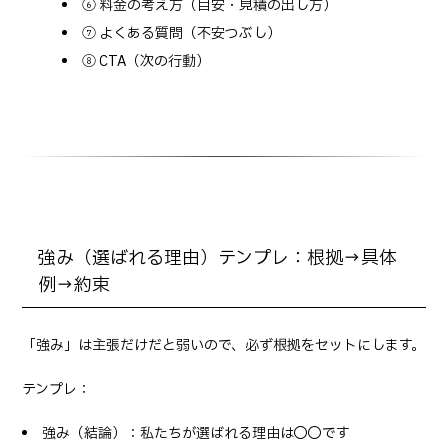
⑥ 料金の考え方（目安・見積の出し方）
⑦ よくある質問（不安つぶし）
⑧ CTA（次の行動）
強み（選ばれる理由）テンプレ：根拠→具体
例→約束
「強み」は主張だけだと弱いので、必ず根拠をセットにします。
テンプレ：
強み（結論）：私たちが選ばれる理由は◯◯です