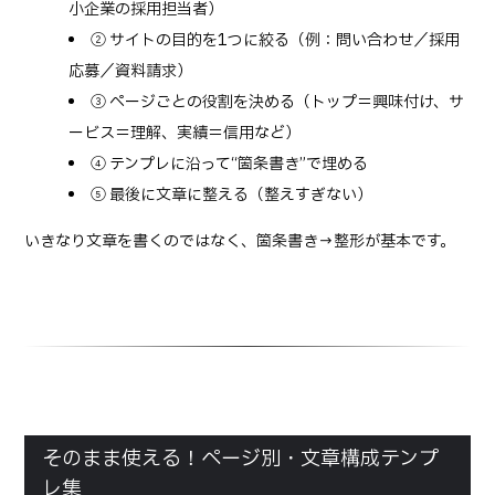
小企業の採用担当者）
② サイトの目的を1つに絞る（例：問い合わせ／採用
応募／資料請求）
③ ページごとの役割を決める（トップ＝興味付け、サ
ービス＝理解、実績＝信用など）
④ テンプレに沿って“箇条書き”で埋める
⑤ 最後に文章に整える（整えすぎない）
いきなり文章を書くのではなく、箇条書き→整形が基本です。
そのまま使える！ページ別・文章構成テンプ
レ集