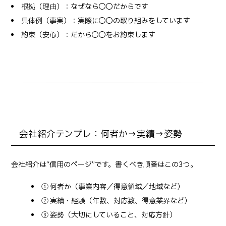
根拠（理由）：なぜなら◯◯だからです
具体例（事実）：実際に◯◯の取り組みをしています
約束（安心）：だから◯◯をお約束します
会社紹介テンプレ：何者か→実績→姿勢
会社紹介は“信用のページ”です。書くべき順番はこの3つ。
① 何者か（事業内容／得意領域／地域など）
② 実績・経験（年数、対応数、得意業界など）
③ 姿勢（大切にしていること、対応方針）