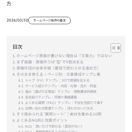
方
2026/03/30
ホームページ制作の基本
目次
ホームページ原稿が書けない理由は「文章力」ではない
まず結論：原稿作りは“型”で9割決まる
原稿作成の全体手順（最短で終わらせる進め方）
そのまま使える！ページ別・文章構成テンプレ集
トップ（FV）テンプレ：3行で価値を伝える
サービス紹介テンプレ：内容・対象・流れ・料金
強み（選ばれる理由）テンプレ：根拠→具体例→約束
会社紹介テンプレ：何者か→実績→姿勢
よくある質問（FAQ）テンプレ：不安を先回りで潰す
お問い合わせ誘導テンプレ：迷わせないCTA文
すぐ埋められる“質問シート”｜素材を集める10問
よくあるNG例と改善ポイント
NG1：想いだけで終わる（具体がない）