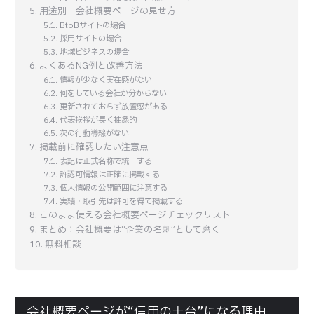
用途別｜会社概要ページの見せ方
BtoBサイトの場合
採用サイトの場合
地域ビジネスの場合
よくあるNG例と改善方法
情報が少なく実在感がない
何をしている会社か分からない
更新されておらず放置感がある
代表挨拶が長く抽象的
次の行動導線がない
掲載前に確認したい注意点
表記は正式名称で統一する
許認可情報は正確に掲載する
個人情報の公開範囲に注意する
実績・取引先は許可を得て掲載する
このまま使える会社概要ページチェックリスト
まとめ：会社概要は“企業の名刺”として磨く
無料相談
会社概要ページが“信用の土台”になる理由