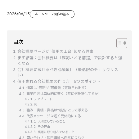
2026/06/15
ホームページ制作の基本
目次
会社概要ページが“信用の土台”になる理由
まず結論：会社概要は「確認される前提」で設計すると強
くなる
会社概要に載せるべき必須項目（最低限のチェックリス
ト）
信用される会社概要の作り方｜5つのポイント
情報は“最新”が最優先（更新日も出す）
事業内容は具体的に書く（誰に何を提供するか）
テンプレート
例
強み・実績・資格は“根拠”として添える
代表メッセージは短く具体的にする
1. 大切にしていること
2. その理由
3. 実際に取り組んでいること
問い合わせ・採用導線へ自然につなぐ