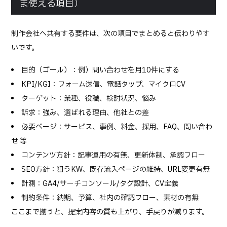
ま使える項目）
制作会社へ共有する要件は、次の項目でまとめると伝わりやす
いです。
目的（ゴール）：例）問い合わせを月10件にする
KPI/KGI：フォーム送信、電話タップ、マイクロCV
ターゲット：業種、役職、検討状況、悩み
訴求：強み、選ばれる理由、他社との差
必要ページ：サービス、事例、料金、採用、FAQ、問い合わ
せ 等
コンテンツ方針：記事運用の有無、更新体制、承認フロー
SEO方針：狙うKW、既存流入ページの維持、URL変更有無
計測：GA4/サーチコンソール/タグ設計、CV定義
制約条件：納期、予算、社内の確認フロー、素材の有無
ここまで揃うと、提案内容の質も上がり、手戻りが減ります。