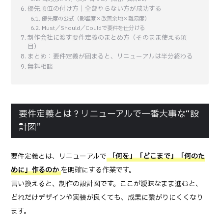
優先順位の付け方｜全部やらない方が成功する
優先度の公式（影響度×改善余地×難易度）
Must／Should／Couldで要件を仕分ける
制作会社に渡す要件定義のまとめ方（そのまま使える項
目）
まとめ：要件定義が固まると、リニューアルは半分終わる
無料相談
要件定義とは？リニューアルで一番大事な“設
計図”
要件定義とは、リニューアルで
「何を」「どこまで」「何のた
めに」作るのか
を明確にする作業です。
言い換えると、制作の設計図です。ここが曖昧なまま進むと、
どれだけデザインや実装が良くても、成果に繋がりにくくなり
ます。