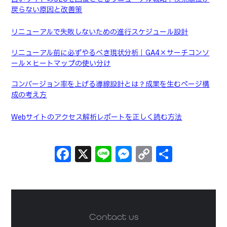
戻らない原因と改善策
リニューアルで失敗しないための進行スケジュール設計
リニューアル前に必ずやるべき現状分析｜GA4×サーチコンソ
ール×ヒートマップの使い分け
コンバージョン率を上げる導線設計とは？成果を生むページ構
成の考え方
Webサイトのアクセス解析レポートを正しく読む方法
Facebook
X
Line
Messenger
Copy
共
Link
有
Contact us