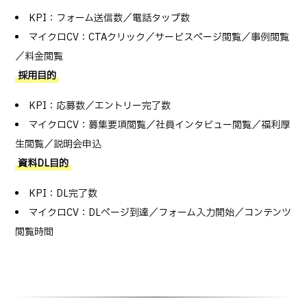
KPI：フォーム送信数／電話タップ数
マイクロCV：CTAクリック／サービスページ閲覧／事例閲覧
／料金閲覧
採用目的
KPI：応募数／エントリー完了数
マイクロCV：募集要項閲覧／社員インタビュー閲覧／福利厚
生閲覧／説明会申込
資料DL目的
KPI：DL完了数
マイクロCV：DLページ到達／フォーム入力開始／コンテンツ
閲覧時間