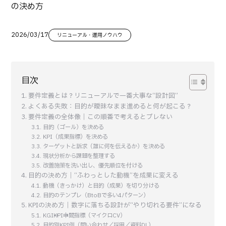
の決め方
2026/03/17
リニューアル・運用ノウハウ
目次
要件定義とは？リニューアルで一番大事な“設計図”
よくある失敗：目的が曖昧なまま進めると何が起こる？
要件定義の全体像｜この順番で考えるとブレない
目的（ゴール）を決める
KPI（成果指標）を決める
ターゲットと訴求（誰に何を伝えるか）を決める
現状分析から課題を整理する
改善施策を洗い出し、優先順位を付ける
目的の決め方｜“ふわっとした動機”を成果に変える
動機（きっかけ）と目的（成果）を切り分ける
目的のテンプレ（BtoBで多い4パターン）
KPIの決め方｜数字に落ちる設計が“やり切れる要件”になる
KGI→KPI→中間指標（マイクロCV）
目的別KPI例（問い合わせ／採用／資料DL）