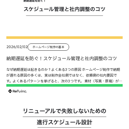
ルが届く 迷惑メールに振り分けられていない 公開から1週間以内（〜7
ら公開しよう」です。しかし、これにはデメリットが大きいです。 公開が
日）に行うこと Search Consoleでインデックス状況を確認する 公開後1
遅れる＝機会損失（問い合わせ・採用・指名検索など） 詰め込みで品質が
週間程度はGoogle Search Consoleを確認します。 主に見る項目は次の
落ちる（期限直前に雑な文章になる） 制作側も待ちが増え、手戻りが増え
とおりです。 インデックス登録状況 除外ページ 404エラー リダイレクト
る（全体が非効率になる） リニューアルは公開がゴールではなく、公開後
エラー 問題があれば早めに対応することでSEOへの影響を抑えられます。
の改善が本番です。だからこそ、現実的には「止めずに公開し、段階的に
重要ページの導線を確認する まずは成果に直結するページを確認しましょ
育てる」が正解になりやすいです。 結論：原稿は「優先順位」と「段階公
う。 対象になりやすいページは次のとおりです。 トップページ サービスペ
開」で解決できる 原稿遅れの解決策は、精神論ではなく設計です。ポイン
ージ 料金ページ 事例ページ お問い合わせページ GA4で、 どこから流入し
トは2つだけです。 優先順位を決める（どのページが先か） 段階公開する
2026/02/02
ホームページ制作の基本
ているか どこで離脱しているか CTAがクリックされているか を確認しま
（フェーズ分けして公開する） この2つを決めると、原稿が揃っていなく
す。 改善候補を書き出す この段階では大きな改修は必要ありません。 例え
ても前に進められます。 まず決める：公開優先度の付け方（守るページ／
納期遅延を防ぐ！スケジュール管理と社内調整のコツ
ば、 情報が不足している CTAが分かりづらい 不安を解消する情報が足りな
作るページ） 最優先：流入・CVに直結するページ まずは「成果を作るペ
い など、改善点を整理しておきます。 公開後30日までに取り組むこと
ージ」を優先します。例） サービスページ 料金（目安） 問い合わせ／無料
なぜ納期遅延は起きるのか？よくある3つの原因 ホームページ制作で納期
CTAと導線を改善する 問い合わせ数を増やすためには、まず導線を改善し
相談 採用なら募集要項・エントリー ここが弱いと、リニューアルの目的が
が遅れる原因の多くは、実は制作会社側ではなく、依頼側の社内要因で
ます。 例えば、 CTAの種類を絞る CTAの配置を見直す CTA付近に料金や事
達成できません。 次点：信頼を支えるページ（会社情報・実績・FAQ） 問
す。よくあるパターンを挙げると、次の3つです。 素材（写真・原稿）がそ
例、FAQを配置する など、小さな改善でも効果が期待できます。 フォーム
い合わせや応募を後押しするのは安心材料です。例） 会社概要／代表挨拶
ろわない 確認・承認のフローに時間がかかる 修正指示が段階的に出る（ま
を改善する 入力の負担を減らすことも重要です。 改善例は次のとおりで
実績・事例 よくある質問 対応エリア・対応範囲 特にBtoBは「比較」され
とめて伝えられない） 制作会社はスケジュール通りに進めようとしても、
す。 必須項目を減らす 選択式を増やす 返信目安を記載する プライバシー
るため、信頼情報の不足はCV低下に直結します。 後回し：更新頻度が低い
素材がそろわなければ作業を進められません。つまり、「社内調整のスピ
ポリシーへの導線を分かりやすくする スパム対策を見直す 表示速度を改善
／影響が小さいページ 例） 細かい社内制度ページ イベントレポート 古い
ード」が納期を左右する最大の要因なのです。 制作スケジュール管理の基
する 表示速度はユーザー体験だけでなくSEOにも影響します。 見直したい
お知らせの整理 細分化しすぎた下層ページ ここはフェーズ2〜3で拡充す
本 制作スケジュールは通常、以下のような流れで進みます。 工程主な作業
ポイントは次のとおりです。 画像の圧縮 不要なJavaScriptの削除 外部ス
れば十分です。 段階公開（フェーズ分け）の具体例｜これなら止まらない
内容所要期間（目安）① ヒアリング・構成要件整理・サイトマップ作成約
クリプトの整理 フォントやアニメーションの最適化 公開後60日までに取
フェーズ1：最低限公開（コアページのみ） まずは「事業に直結する最低
1〜2週間② デザイン制作トップページ・下層デザイン作成約2〜3週間③
り組むこと SEOで伸びしろのあるページを改善する Search Consoleを活
限」を公開します。 トップ サービス 料金（目安でも可） 実績（少数でも
コーディングデザインを実装約2〜3週間④ 確認・修正テストアップ・動作