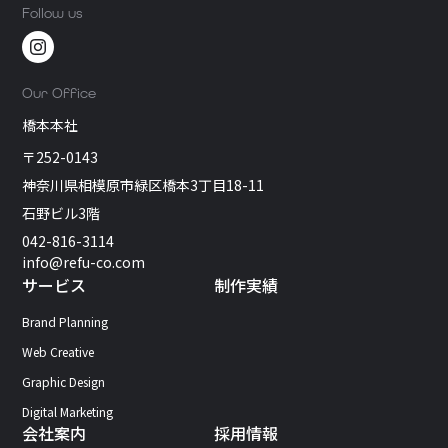
イト全体のページ構成（サイトマップ）を決めていきます。トップペー
Follow us
ジ、会社概要、サービス内容、採用情報、お問い合わせなど、どんなペー
ジが必要かを整理します。 このとき、重要なのはユーザー導線の設計で
す。「どのページを見て、最終的にどんな行動をしてもらいたいか」を明
確にしておくことで、成果につながるサイトになります。 また、ページ内
Our Office
のレイアウトを示すワイヤーフレーム（設計図）を作ることで、デザイン
橋本本社
前に構成のイメージを共有できます。この段階での調整が、後工程の効率
化につながります。 デザインの基本原則についてはこちらの記事でも詳し
〒252-0143
く紹介しています。色・フォント・写真で変わる印象！Webデザインの基
神奈川県相模原市緑区橋本3丁目18-11
本原則（→https://refu.co.jp/column/web-design-basics/） STEP4｜デ
石野ビル3階
ザイン制作 構成が決まったら、いよいよデザイン制作に入ります。 デザイ
ナーがブランドカラーやロゴ、写真などをもとに、会社の世界観や魅力を
042-816-3114
伝えるビジュアルを作り上げます。 ここで重視すべきは、 第一印象（信頼
info@refu-co.com
感・安心感） 直感的な操作性（UI/UX） スマホ対応（レスポンシブデザイ
サービス
制作実績
ン） の3つ。単に「かっこいい」だけでなく、“伝わるデザイン”を意識す
ることが重要です。社内確認時には、「ユーザーが見やすいか」「情報が
Brand Planning
整理されているか」という視点でチェックしましょう。 STEP5｜コーディ
Web Creative
ング・開発 デザインが完成したら、実際にWeb上で動かすためのコーディ
ングを行います。HTML・CSS・JavaScriptなどを使い、ブラウザで表示で
Graphic Design
きる形にしていきます。 近年は、更新しやすいWordPressなどのCMSを導
Digital Marketing
入するケースが多く、企業側でもニュース更新やブログ投稿が可能になり
会社案内
採用情報
ます。 この工程では、SEOを意識した構造設計（タイトルタグ・見出し・