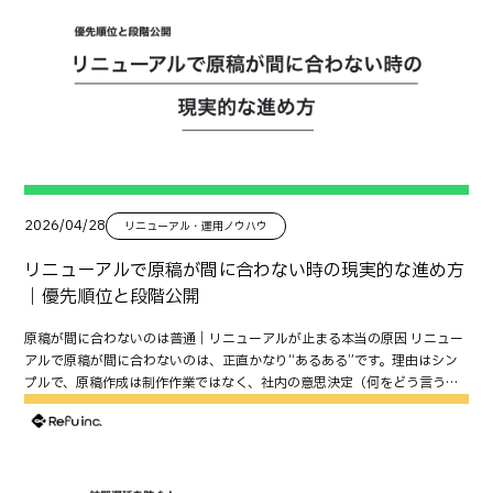
合わせ数に大きく影響します。 例えば、次のような要素は公開直後だから
こそ重要になります。 404エラーやリダイレクト漏れなどの技術的な問題
GA4やGoogleタグマネージャーの計測設定 問い合わせフォームの動作確
認 CTAや導線の改善 SEO評価を高めるコンテンツの充実 公開後の運用を前
提にサイトを育てることで、長期的な成果につながります。 まず結論：90
日ロードマップは「計測→SEO→CV→運用拡張」の順で進める 公開後は改善した
いことが多くありますが、優先順位を間違えると効率が下がります。 まず
取り組むべき流れは次のとおりです。 計測環境を確認する SEO上の問題を
解消する 問い合わせ導線（CV）を改善する コンテンツや運用体制を拡張
する この順番で進めることで、無駄なく成果につなげやすくなります。 公
開直後（0〜3日）に必ず確認すること GA4・GTM・広告計測が正しく動
2026/04/28
リニューアル・運用ノウハウ
いているか 公開後は、まず計測環境を確認します。 確認したいポイントは
以下です。 GA4のリアルタイムでアクセスが取得できている お問い合わせ
リニューアルで原稿が間に合わない時の現実的な進め方
完了などのコンバージョンが計測されている Googleタグマネージャー
｜優先順位と段階公開
（GTM）が公開されている 広告を運用している場合はコンバージョン計測
が正常に動作している 計測が正しくできていない状態では、改善の判断も
原稿が間に合わないのは普通｜リニューアルが止まる本当の原因 リニュー
誤ってしまいます。 SEOの初期トラブルを確認する 公開直後はSEOに影響
アルで原稿が間に合わないのは、正直かなり“あるある”です。理由はシン
する設定も必ず確認しましょう。 主なチェック項目は次のとおりです。
プルで、原稿作成は制作作業ではなく、社内の意思決定（何をどう言う
301リダイレクト漏れがない 旧URLが404エラーになっていない noindex
か）だからです。 担当者が忙しい 情報が社内に散らばっている 言い回しが
が誤って設定されていない robots.txtでクロールを制限していない
決まらずレビューが終わらない 「もっと良くしたい」で無限に膨らむ この
canonicalタグが適切に設定されている お問い合わせフォームを実際に送
状態で「原稿が全部揃うまで制作を止める」と、スケジュールも品質も崩
信する フォームは必ず実際に送信テストを行います。 確認する内容は以下
れやすくなります。 “全部揃ってから公開”が危ない理由｜スケジュール・
です。 送信完了ページが表示される 自動返信メールが届く 管理者宛てメー
品質・成果の損 原稿が揃わないときにやりがちな判断が「全部完成してか