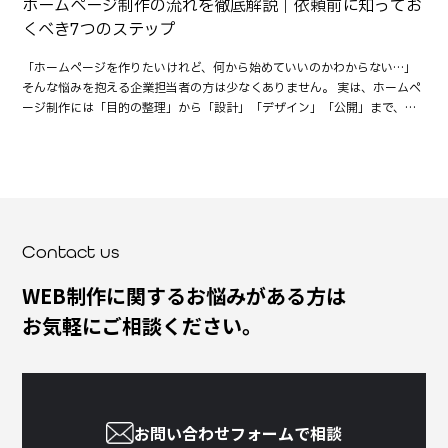
日”。準備がすべて整っている状態で迎えることが重要です。 進行を止めな
ら一括で伝える 複数の担当者がバラバラに意見を出すと、修正回数が増
ホームページ制作の流れを徹底解説｜依頼前に知ってお
測の落とし穴 リニューアル後に検索順位が落ちた時の原因チェック｜最短
ケジュールが崩れそう」など、お気軽にご相談ください。 ▶ 無料相談はこ
い“社内体制”の作り方 スケジュールが遅れる原因の多くは「社内にありま
え、結果的にスケジュールが延びます。意見を整理して「社内で最終判断
くべき7つのステップ
で戻す改善手順 運用で差がつく！Webサイトの更新ルール（品質・表記・
ちらから その他おすすめ記事はこちら リニューアルで失敗しないための進
す」。 進行を止めない企業に共通するポイント： 担当者を2名以上設置 社
した状態で伝える」ことが大切です。 制作会社との連携を密にする 制作会
画像・承認フロー） 301リダイレクト完全ガイド｜SEOを落とさずURL変
行スケジュール設計 サイトリニューアルの要件定義｜目的・KPI・優先順
内承認の期限を明確にしておく 情報・素材の提出期限を先に決めておく 打
社との連携不足も、スケジュール延長の大きな原因です。 以下のようなコ
「ホームページを作りたいけれど、何から始めていいのかわからない…」
更する手順と注意点 問い合わせの質を上げる「サンクスページ」活用術｜
位の決め方 ワイヤーフレームで失敗が減る｜作り方・レビュー観点・よく
ち合わせ後に「宿題」を明確にする Slack／ChatWorkで進行スレッドを作
ミュニケーションを意識しましょう。 定例ミーティングの頻度を設定する
そんな悩みを抱える企業担当者の方は少なくありません。 実は、ホームペ
計測・育成・CV最適化
ある落とし穴 301リダイレクト完全ガイド｜SEOを落とさずURL変更する
る 制作会社の進行力 × 社内体制この両輪が揃って初めてスケジュールは
素材・データは共有ドライブで一元管理する 進行中の懸念点は早めに相談
ージ制作には「目的の整理」から「設計」「デザイン」「公開」まで、明
手順と注意点 運用で差がつく！Webサイトの更新ルール（品質・表記・画
守れます。 まとめ：スケジュール設計が成功の9割を決める ホームページ
する また、スケジュールを短縮したい場合は、「どの工程を優先して進め
確な流れがあります。この流れを事前に理解しておくことで、制作会社と
像・承認フロー）
のリニューアルは「計画8割・制作2割」 が基本です。 前提条件を明確に
られるか」を制作会社と一緒に検討します。 例：トップページ先行でデザ
のやり取りがスムーズになり、時間やコストのロスを防ぐことができま
する 工程ごとの最適期間を知る 社内体制を整える 情報共有をこまめにす
イン確定 → 下層ページを並行制作 制作会社を“パートナー”として巻き込む
す。 本記事では、初めてホームページ制作を依頼する方向けに、全体の流
る これらが整うと、リニューアルは驚くほどスムーズに進みます。 制作ス
ことで、効率的な進行が可能になります。 スケジュール管理を成功させる
れを7つのステップに分けてわかりやすく解説します。各工程で注意すべき
ケジュールを短縮するための3つのコツについてはこちらの記事で詳しく
ためのツール活用 スケジュール短縮には、ツールの活用も効果的です。 ツ
ポイントも紹介しますので、これから制作を検討している方はぜひ参考に
紹介しています。制作スケジュールを短縮するための3つのコツ
ール名用途メリットGoogleスプレッドシート進行管理リアルタイムで共
してください。 ホームページ制作の流れを理解するメリット ホームページ
（→https://refu.co.jp/column/production-schedule-tips/） 無料相談
有・更新可能Slack／Chatworkコミュニケーションチャットで即時レス・
制作は、思っている以上に多くの工程を経て完成します。「デザインをお
Contact us
Refuでは、遅延を防ぐためのリニューアル進行管理・スケジュール設計・
ファイル共有可Trello／Backlogタスク管理進捗を可視化して遅れを防止
願いするだけ」と思っている方も多いのですが、実際は、企画・設計・開
社内体制づくり支援 を行っています。「スケジュールが不安」「社内調整
ツールは「制作会社が指定したものを使う」のがベストです。異なる環境
発・検証・公開・運用という複数フェーズで構成されています。 この“流
WEB制作に関するお悩みがある方は
に困っている」という方はご相談ください。 👉 リニューアル進行管理の
で情報をやりとりすると、伝達ミスや確認漏れの原因になります。 まと
れ”を理解しておくことで、次のようなメリットがあります。 無駄なコスト
相談はこちら
お気軽にご相談ください。
め：スピードは“準備”から始まる ホームページ制作のスケジュールを短縮
を防げる 目的が明確でないまま進めると、ページを増やしたり修正が多発
する最大のコツは、制作会社よりも早く準備を整えることです。 社内体制
してコストが膨らむことがあります。事前に全体像を把握しておけば、不
を固める 情報をまとめて伝える 制作会社と密に連携する この3つを徹底す
要な作業を省き、適正な費用で進行できます。 スケジュール管理がしやす
るだけで、納期短縮だけでなく品質も安定します。「早く、正確に」進め
くなる ホームページ制作には、一般的に1〜3か月の期間が必要です。各工
たい方こそ、最初の準備を怠らないことが成功の鍵です。 ホームページ制
程にどのくらいの時間がかかるかを知っておくと、社内での素材準備や確
作依頼前に知っておくべきステップについてはこちらの記事でも詳しく紹
認スケジュールも立てやすくなります。 制作会社との認識ズレを防げる
お問い合わせフォームで相談
介しています。ホームページ制作の流れを徹底解説｜依頼前に知っておく