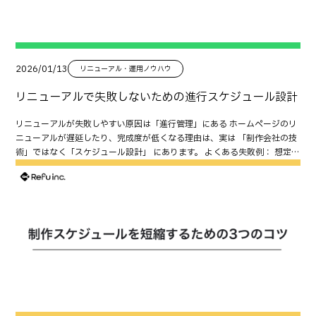
用し、 検索順位が8〜20位程度のページ を優先的に改善すると成果につな
可） 問い合わせ 会社概要（最低限） ※この段階では、文章は完璧でなく
確認約1〜2週間⑤ 納品・公開検収・サーバー設定・公開約1週間 一般的な
がりやすくなります。 改善内容としては、 情報を追加する タイトルを見直
てもOKですが、誤情報・誇大表現・根拠のない断定は避けます。 フェーズ
中小企業サイトでは、全体で約1.5〜2ヶ月が目安です。このスケジュール
す メタディスクリプションを改善する などが効果的です。 信頼につながる
2：強化公開（事例・料金・FAQの拡充） 次に「比較検討で必要な情報」
を守るためには、社内の準備状況を見越して余裕を持った計画を立てるこ
コンテンツを増やす 比較検討中のユーザーが安心できる情報を充実させま
を厚くします。 事例を追加（業種別・課題別） 料金の考え方、プラン例
とが重要です。 納期遅延を防ぐ3つの社内調整のコツ 決裁フローを明確に
す。 例えば、 導入事例 FAQ 料金の考え方 会社情報 実績 などは、問い合わ
FAQを整理（よく聞かれる不安の解消） 導入フロー、スケジュール ここで
しておく 確認・承認の遅れが最も多い遅延原因です。特に「社長が最終確
2026/01/13
リニューアル・運用ノウハウ
せにもSEOにも効果があります。 内部リンクを整備する 記事や事例が増え
商談化率が上がりやすいです。 フェーズ3：集客公開（記事・SEOコンテ
認をする」「複数部署で意見をまとめる」といった場合、決裁に数日〜1
てきたら、内部リンクも見直します。 例えば、 ブログ記事からサービスペ
ンツを増やす） 最後に集客の土台を作ります。 ブログ・お役立ち記事 用語
週間かかることも。 対策として、 誰がどの段階で承認するかを明確にする
リニューアルで失敗しないための進行スケジュール設計
ージへ誘導する 事例ページから関連サービスへ誘導する FAQからお問い合
解説、ノウハウ 採用コンテンツ（社員インタビュー等） 内部リンク設計の
決裁期限を社内で共有する 代理承認できる体制を整える といったルールづ
わせへつなげる など、回遊しやすい構造を作ります。 公開後90日までに取
強化 「公開して終わり」ではなく、公開後に伸ばす設計です。 原稿を“最
くりが効果的です。 💡 ポイント： 「確認担当者」「決裁担当者」を分けて
リニューアルが失敗しやすい原因は「進行管理」にある ホームページのリ
り組むこと 改善サイクルを定例化する 公開後90日で最も重要なのは、
短で形にする”方法（テンプレと分業） まずは骨子（見出し）だけ作る 原
設定すると進行が早まります。 素材準備を「制作前」に完了させる 多くの
ニューアルが遅延したり、完成度が低くなる理由は、実は 「制作会社の技
「改善を続けられる体制」を作ることです。 例えば、 毎月数字を確認する
稿が進まない最大の理由は「書き始められない」ことです。まずは文章で
案件で、原稿・写真・資料がそろわないことが制作遅延の要因となりま
術」ではなく「スケジュール設計」 にあります。 よくある失敗例： 想定よ
改善案を整理する 優先順位を決める 実施・検証する という流れをルール
はなく、見出し（ワイヤー）だけ決めます。 サービス概要 選ばれる理由 対
す。 制作開始後に準備を始めるのではなく、 使用写真の選定 会社概要やサ
り社内調整に時間がかかった 必要素材が集まらず制作が止まった デザイン
化します。 更新ルールを整備する 運用が止まらないよう、更新ルールも決
応範囲 事例 料金 FAQ CTA 骨子があると、制作側もデザイン・構造を先に
ービス説明文の整備 お知らせ・ブログ用の初期記事準備 などを、契約時点
方向性が途中で変わり工数が増えた テスト期間が足りず不具合が残った リ
めておきます。 例えば、 更新担当 承認フロー 画像サイズ SEOルール 緊急
進められます。 文章は「素材→整形」で作る（ヒアリング活用） いきなり文
で着手しておくと理想的です。 制作会社が構成案を提出する前に素材が揃
ニューアル成功のカギは、初動のスケジュール設計にあります。つまり
時の対応方法 などを決めておくと、継続しやすくなります。 次の集客施策
章を書くより、素材を集めて整形する方が早いです。 営業資料 提案書
っていれば、初期段階から正確なデザイン提案が可能になります。 情報共
「準備8割・制作2割」。 まず最初に決めるべき“3つの前提条件” スケジュ
へ広げる サイトの基盤が整ったら、新たな集客施策にも取り組みます。 例
FAQ（普段の質問） メールのやり取り 既存サイト文言 これを“素材”とし
有をリアルタイムで行う 「メールでのやり取り」だけに頼ると、どうして
ールの精度を上げるために、以下の3つを最初に決めておきます。 ① 公開
えば、 Web広告 SNS運用 コンテンツSEO メールマーケティング など、集
て渡し、文章化は制作側（またはライター）で整えるのが現実的です。 社
も情報の遅れや抜けが発生します。おすすめは、共有ツールを活用したリ
時期（絶対にずらせない期限） 採用強化時期、展示会、サービス開始な
客チャネルを広げていきます。 このまま使える90日チェックリスト 公開
内レビューが遅い時の回し方（期限と責任） レビューが止まると全体が止
アルタイム管理です。 例えば： Googleスプレッドシート → 素材・修正リス
ど、外せないタイミングを共有。 ② 社内フロー（誰が承認するのか） 担
直後（0〜3日） GA4でアクセスを計測できている コンバージョン計測が
まります。次を決めておくと回りやすいです。 最終決裁者（誰がOKを出す
ト管理 Chatwork／Slack → 日々の確認・相談 Googleドライブ → 写真・原稿
当者 事業部責任者 代表承認者が増えるほど時間がかかります。 ③ 社内で
動作している GTMが公開されている お問い合わせフォームが正常に動作
か） レビュー期限（いつまでに返すか） 期限を過ぎた場合は「仮で進め
などのデータ共有 制作会社と共通の管理ツールを使うことで、「誰が」
準備できるもの（素材・文章・写真） 制作会社任せにできない部分が遅延
している 301・noindex・robots・canonicalを確認した 公開から1週間
る」ルール 完璧を待つより、期限で進めて改善で直す方が成功しやすいで
「いつ」「何を」対応しているかが見える化され、スムーズに進行しま
の原因になります。 この3点が曖昧なまま進むと、ほぼ確実にスケジュー
以内 Search Consoleでインデックス状況を確認した 404エラーや除外ペ
す。 制作会社との進め方｜遅延を最小化するコミュニケーション 原稿未確
す。 制作会社との連携でスケジュールを守る方法 制作会社との連携を強化
ルが崩れます。 リニューアルの一般的なスケジュール全体像 ホームページ
ージを確認した 重要ページの導線を確認した 優先して改善する項目を整理