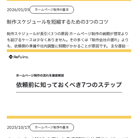
定でも進められる領域を切り分ける 原稿がなくても進められることは多い
することで、スケジュール遅延は大幅に防げます。 初回打ち合わせ時に、
リニューアルの標準スケジュールは下記の通りです。 工程期間の目安要件
した 公開から30日以内 CTAを改善した フォームを改善した 表示速度を改
です。 サイトマップ確定 ワイヤーフレーム（箱） デザインの方向性 CMS
全体スケジュールを共有しておく 各工程ごとの確認期限を明記する 定例ミ
定義2〜4週間デザイン3〜6週間コーディング・CMS構築3〜6週間テス
2026/01/05
ホームページ制作の基本
善した 公開から60日以内 SEOを改善した 事例やFAQを追加した 内部リン
構築・テンプレ化 計測設計（GA4イベント等） この切り分けができると、
ーティングを週1ペースで設定する また、スケジュールを守るためには
ト・調整2〜4週間公開準備1〜2週間 一般的な中小企業サイトで 約3〜4ヶ
クを整理した 公開から90日以内 月次レビューを開始した 更新ルールを整
待ち時間が減ります。 “差し替え前提”の設計（CMS運用）にする CMSで
「指示の出し方」も重要です。修正指示はバラバラに送るのではなく、一
月 が標準です。 もちろん制作ボリュームによって前後しますが、「急ぎす
制作スケジュールを短縮するための3つのコツ
備した 次の集客施策を計画した よくある失敗と改善策 計測できていない
運用する前提なら、文章は後から差し替えられます。重要なのは「差し替
括で整理して共有すると制作側も効率的に対応できます。 💡 コツ： 指示を
ぎるスケジュール」は失敗のもとになります。 工程ごとの最適期間と注意
まま改善してしまう まずはGA4やGTMが正しく動作していることを確認し
えやすい構造」にしておくことです。 追加費用・修正回数のルールを先に
Excelやスプレッドシートにまとめて提出するだけで、修正対応のミスや遅
点 要件定義・構成設計（2〜4週間） 最初の工程が最重要です。ここで方
制作スケジュールが長引く3つの原因 ホームページ制作の納期が想定より
ましょう。 SEO設定のミスを放置してしまう 301リダイレクトやnoindex
決める 段階公開は便利ですが、無制限に修正するとコストが増えます。
延が半減します。 まとめ：遅延を防ぐ最大の鍵は「社内の仕組み化」 納期
向性が曖昧だと、のちに大きな手戻りが発生します。 やること： ペルソナ
も延びるケースは少なくありません。その多くは「制作会社の遅れ」より
などの設定ミスは、早期発見・早期対応が重要です。 改善が単発で終わっ
「どこまでが制作範囲か」「修正回数」「追加原稿の扱い」を先に合意し
遅延を防ぐ最大のコツは、制作会社に任せることではなく、社内の準備を
の確認 目標（採用／問い合わせなど）の明確化 競合調査 ワイヤーフレー
も、依頼側の準備や社内調整に時間がかかることが原因です。 主な遅延要
てしまう 改善項目を優先順位順に整理し、毎月見直す仕組みを作ることで
ておくとトラブルを防げます。 注意点｜段階公開でやってはいけないこと
仕組み化することです。 決裁フローを明確にする 素材準備を前倒しで進め
ム制作 注意点： ・社内の意見をまとめる段階に時間がかかりやすい・決裁
因は以下の3つです。 原稿や写真などの素材がそろわない 社内決裁・確認
継続しやすくなります。 コンテンツだけ増やして導線を改善していない 記
薄いページを大量公開してしまう 中身が薄いページを増やすと、ユーザー
る 情報共有をツールで可視化する この3点を徹底するだけで、納期トラブ
者が途中で意見を変えると全体が遅延 デザイン制作（3〜6週間） ビジュ
に時間がかかる 修正依頼や方向性の変更が多い これらを防ぐには、“制作
事を増やす前に、CTAやフォームなど問い合わせにつながる導線を整える
にもSEOにもマイナスになりやすいです。フェーズ1は「少なくても良いの
ルの大半は防げます。「制作会社とのチームワーク」を意識しながら、社
アル方向性の決定フェーズ。 注意点： デザインの修正は時間がかかる 写
前の準備”と“進行中の対応スピード”の2軸で対策を立てる必要がありま
ことが重要です。 まとめ：公開後90日で「育つホームページ」に変わる
で中核を厚く」が基本です。 URL設計を後から変える（SEO事故） 後から
内体制の整備から始めることが成功の第一歩です。 HP制作を失敗しないた
真素材が揃っていないと進まない トーン＆マナーに一貫性を持たせること
す。 短縮のために押さえるべき3つのコツ 社内体制を早期に整える 制作開
ホームページは公開して終わりではなく、公開後90日間の改善によって成
URLを変えると、301対応などが必要になり手間もリスクも増えます。URL
めのポイントについてはこちらの記事でも詳しく紹介しています。制作会
📘 Refuの実務ポイント： 初回デザイン提案前に、参考サイトの方向性を
始前に、まず社内の体制を明確にしましょう。 担当者・決裁者・確認者を
果が大きく変わります。 まずは、 計測環境を整える SEOの問題を解消する
は最初に決め、基本は変えない方針が安全です。 旧ページを消して404を
社に丸投げは危険？HP制作を失敗しないためのポイント
複数共有してもらうとスムーズに進行します。 コーディング・CMS構築
決める 社内での役割分担を明文化する 修正や承認のフローを整理する こ
問い合わせ導線を改善する 継続的な運用体制を作る という順番で進めまし
増やす 旧サイトのURLを消すと、検索流入や外部リンクが死にます。必要
（→https://refu.co.jp/column/website-outsourcing-risks/） 無料相談
（3〜6週間） デザインが固まったら、構築に入ります。 注意点： 文言
の準備が不十分だと、社内で「誰が決めるのか」が曖昧になり、1つの確
ょう。 改善を積み重ねることで、ホームページは「作って終わり」ではな
に応じて301で引き継ぎ、404大量発生は避けます。 まとめ：原稿遅れ
Refuでは、納期遅延を防ぐための「進行管理テンプレート」や「素材チェ
（テキスト）の遅延が多い ページ追加が発生するとスケジュールが伸びる
認に数日かかることもあります。制作会社は決まったスケジュールで進行
く、「成果を生み続ける資産」として育っていきます。 無料相談 Refuで
は“設計”で吸収できる。止めないのが正解 原稿が間に合わないとき、重要
ックリスト」を無料で提供しています。制作をスムーズに進めたい方は、
仕様変更は極力避ける テスト・チェック（2〜4週間） ここで手を抜くと
するため、社内体制の遅れが全体の遅延につながります。 💡 コツ： プロジ
は、ホームページ公開後90日間の改善ロードマップ作成から、GA4・
なのは「止めないこと」です。優先順位を決めて段階公開すれば、公開を
まずはお気軽にご相談ください。▶ 無料相談はこちらから
公開後に不具合が連発します。 チェックする内容： 表示崩れ（スマホ・タ
ェクト管理シートを作り、決裁ルートを事前に可視化しておくと効果的で
Google Search Consoleによる分析、SEO改善、CV改善、月次運用まで
遅らせずに成果を出しながらサイトを育てられます。完璧を待つより、公
ブレット・PC） リンク切れ 問い合わせフォーム動作 表示速度 表記ゆれ・
す。 情報共有と確認スピードを高める 制作が進む中で、デザイン確認やテ
一貫してサポートしています。 「公開後に何を改善すればいいか分からな
開して改善で磨く——これが現実的で成功しやすいリニューアルの進め方
誤字脱字 公開前準備（1〜2週間） 公開日を決め、各担当と連携して進め
キスト修正など、「依頼側のレスポンス」がボトルネックになりやすいで
い」「リニューアル後の成果を最大化したい」という方も、お気軽にご相
です。 無料相談 Refuでは、原稿が揃わない状況でも止めずに進めるため
ます。 やること： ドメイン切り替え DNS設定 SSL設定 リダイレクト設定
す。 スピードを上げるためのポイントは次の3つ。 確認期限を決めておく
2025/10/17
ホームページ制作の基本
談ください。 ▶ 無料相談はこちらから その他おすすめ記事はこちら リニ
の「段階公開設計」「優先順位付け」「ワイヤー作成」「原稿整形（素材→
GA4・GTM設定 サーチコンソール登録 公開は“作業日”ではなく“調整
（例：2営業日以内） チャットツールで即時確認を行う 意見をまとめてか
ューアル時のアクセス解析「引き継ぎ」完全ガイド｜GA4設定・GTM・計
文章化）」まで一括で支援しています。「社内原稿が追いつかない」「ス