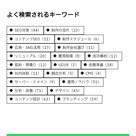
よく検索されるキーワード
SEO対策
（44）
制作の流れ
（23）
コンテンツSEO
（11）
制作スケジュール
（6）
広告・SNS活用
（17）
制作会社選び
（11）
リニューアル
（20）
費用相場
（8）
成功事例
（12）
契約・見積り
（12）
UI/UX
（3）
依頼準備
（18）
社内体制
（11）
競合分析
（5）
CMS
（4）
サーバー・ドメイン
（9）
運用ノウハウ
（51）
分析・改善
（71）
デザイン
（45）
コンテンツ設計
（63）
ブランディング
（39）