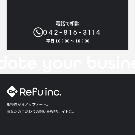
「思っていたデザインと違う」「必要なページが抜けていた」といったト
べき7つのステップ（→https://refu.co.jp/column/homepage-
ラブルは、工程理解が浅い場合に起こりがちです。流れを把握しておくこ
production-flow/） 無料相談 Refuでは、プロジェクトのスケジュール管
とで、自社と制作会社が同じゴールを共有しやすくなります。 ホームペー
理をサポートする「進行テンプレート」を無料配布中。短納期案件やリニ
ジ制作の全体像を7ステップで解説 ここからは、実際の制作の流れを7つの
電話で相談
ューアルの効率化をご検討の方は、ぜひご相談ください。▶ 無料相談はこ
ステップで詳しく見ていきましょう。それぞれの工程で「何をするのか」
ちらから
「どんな準備が必要なのか」を理解しておくことが成功のカギです。
042-816-3114
STEP1｜目的とターゲットを明確にする 最初のステップは、「なぜホーム
平日 10：00 〜 18：00
ページを作るのか」を明確にすることです。目的が不明確なまま制作を始
めると、完成後に「思っていた効果が出ない」という事態になりかねませ
ん。 たとえば、 新規顧客を増やす（集客サイト） 採用を強化する（採用
サイト） ブランドイメージを高める（コーポレートサイト） など、目的に
よって構成・デザイン・文章の方向性は大きく変わります。また、「どん
な人に見てほしいか（ターゲット）」を明確にしておくことで、制作会社
が最適な提案を行いやすくなります。 目的の整理方法はこちらの記事でも
詳しく紹介しています。公開後に差がつく！リニューアル成功企業の特徴
と改善ステップ（→ https://refu.co.jp/column/site-renewal-steps/）
STEP2｜競合・市場のリサーチを行う 次に行うのは、競合サイトや同業他
社のリサーチです。どんなデザインやコンテンツが多いのか、どのような
相模原からアップデート。
導線で問い合わせにつなげているのかを分析します。 この段階で得られる
あなたのこだわりの想いをWEBサイトに。
情報は、 自社サイトとの差別化ポイント ユーザーが求める情報の傾向 業
界全体のトレンド などを把握するのに非常に役立ちます。制作会社に依頼
する際も、「このサイトのような構成が理想です」と伝えるとスムーズで
す。 STEP3｜サイト構成・ページ設計を決める リサーチ結果をもとに、サ