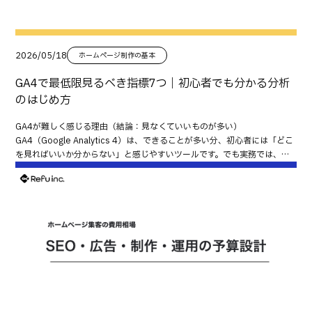
方法 リンク先がトップページになっている トップページは情報量が多く、
特に、 サービスページ 事例ページ 料金ページ との相性が良く、問い合わ
情報だけでは、第三者が紹介する理由になりません。 紹介されやすいのは
ードは読み取りやすく設計する UTMで媒体ごとの成果を計測する ことで
ユーザーが迷いやすくなります。 目的に合わせたサービスページやLPへ誘
せ直前の背中押しになります。 どれを優先すべきか 店舗・地域ビジネス
次のような情報です。 地域貢献活動 新しい取り組み 調査データ 業界ノウ
す。 紙媒体を「配ったら終わり」ではなく、「改善を繰り返せる集客チャ
導しましょう。 SNSとホームページの内容が一致していない 投稿内容とホ
Google口コミを最優先 BtoB企業 事例＋お客様の声を最優先 高単価サー
ハウ ニュース性や話題性がある情報ほどリンクされやすくなります。 発信
ネル」として活用することで、より安定した成果につながります。 無料相
ームページの内容がズレていると、期待とのギャップで離脱されます。
ビス 事例と口コミで信頼を積み上げることを優先 口コミを増やす仕組みの
が単発で終わっている 一度だけ記事を公開しても、被リンクは増えにくい
談 Refuでは、名刺・チラシ・看板など紙媒体からホームページへの導線設
2026/05/18
ホームページ制作の基本
SNSで伝えた内容は、ホームページでもすぐ確認できるようにしましょ
作り方 満足度が高い瞬間に依頼する おすすめのタイミングは次の通りで
ものです。 被リンクは、積み上がったコンテンツ資産に対して徐々に集ま
計をはじめ、目的別ランディングページの制作、QRコード・URL設計、
う。 実績や料金がなく不安が残る サービス説明だけでは、比較検討中の不
す。 来店直後 納品直後 サポート完了直後 成果が出たタイミング 依頼導線
ります。 リンク先となるページが弱い 会社概要やトップページだけでは、
GA4で最低限見るべき指標7つ｜初心者でも分かる分析
GA4を活用した効果測定まで一貫してサポートしています。 「チラシの反
安は解消できません。 次のような情報を追加しましょう。 実績・事例 お
を固定する 依頼方法を毎回変えると運用が続きません。 おすすめは、 店
紹介する理由が生まれません。 紹介されやすいページを作る必要がありま
応をもっと上げたい」「どの紙媒体が成果につながっているのか知りた
のはじめ方
客様の声 料金の目安 よくある質問 CTAが分かりにくい 問い合わせ方法が
頭のQRコード お礼メール LINE自動返信 などです。 書きやすい質問を用意
す。 危険な施策に頼っている 次のような施策は避けるべきです。 有料リン
い」という方も、お気軽にご相談ください。 ▶ 無料相談はこちらから そ
分からないと、せっかく興味を持っても離脱してしまいます。 ページ内の
する 「口コミをお願いします」だけでは書きづらくなります。 例えば、 ど
ク購入 相互リンク集 大量のディレクトリ登録 短期的に見えても、中長期
の他おすすめ記事はこちら お問い合わせが増える導線設計｜CTA・ボタ
GA4が難しく感じる理由（結論：見なくていいものが多い）
適切な位置にCTAを配置し、文言も具体的にしましょう。 効果測定をして
んな悩みがありましたか？ どこに安心感を感じましたか？ 検討中の方へ一
ではリスクの方が大きくなります。 被リンク獲得の前に作るべき「受け皿
ン・フォーム最適化の基本 ホームページのKPI設計｜アクセス・CV・問い
GA4（Google Analytics 4）は、できることが多い分、初心者には「どこ
いない SNSは投稿するだけでは改善できません。 アクセス解析やCV計測
言お願いします と質問を添えると投稿率が上がります。 良い口コミだけを
ページ」 信頼性を伝える会社情報ページ まず整えたいのが信頼情報です。
合わせを“数字で改善”する方法 GA4で最低限見るべき指標7つ｜初心者で
を見ればいいか分からない」と感じやすいツールです。でも実務では、最
を行い、どのSNS・どの投稿が成果につながっているか確認することが大
求めない 自然な評価が集まる方が信頼されます。 長期的には、良い評価も
会社概要 代表者紹介 沿革 実績紹介 これらは「この会社なら信頼できそ
も分かる分析のはじめ方 成果が出る「実績・事例」ページの作り方｜信頼
初から全部を見る必要はありません。 むしろ大事なのは、 集客できている
切です。 このまま使えるチェックリスト SNSとホームページの連携チェッ
改善点も含めて積み上げる方が効果的です。 口コミ返信で信頼は大きく変
う」という土台になります。 テンプレート・チェックリストなどの資産ペ
を獲得して問い合わせを増やす お客様の声の集め方・見せ方｜信頼性を高
か 読まれているか（導線が機能しているか） 成果が出ているか（問い合わ
ク SNSごとの役割が整理されている リンク先が目的に合ったページになっ
わる 良い口コミへの返信 基本構成は次の通りです。 返信テンプレ お礼 内
ージ 紹介されやすいのは「役立つ情報」です。 例 ホームページ制作準備チ
める掲載テンプレと注意点 MEOとホームページの使い分け｜地域ビジネス
せ・応募など） この3点を、最低限の指標で把握できる状態を作ることで
ている サービスページに実績・料金・FAQがある CTAが分かりやすく配置
容への共感 自社の考え方や強み 再来店や再利用の案内 普通評価への返信
ェックリスト サイトリニューアル準備シート お問い合わせ導線チェックシ
の集客設計
す。 GA4を見る前に：最低限の前提（これがないと数字がズレる） GA4の
されている LINEや電話など行動しやすい導線がある SNS別の流入を計測
返信テンプレ お礼 ご意見の受け止め 改善方針 次回への提案 低評価への返
ート CTA文言テンプレート 他社が紹介しやすい形で公開すると被リンクに
数字が役に立つかどうかは、前提で決まります。まずは次を確認してくだ
している 問い合わせ数やCV率を確認している まとめ：SNSとホームペー
信 返信テンプレ お詫び 状況確認のお願い 改善への姿勢 個別対応への案内
つながりやすくなります。 調査・事例などの一次情報ページ 最も引用され
さい。 コンバージョン（問い合わせ等）が設定されている 自社アクセス
ジは役割分担すると成果が伸びる SNSとホームページは、それぞれ役割が
感情的な反論や言い訳は避けましょう。 絶対に避けたい返信 相手を責める
やすいのが一次情報です。 例 顧客アンケート調査 業界動向レポート 自社
（社内スタッフ）の除外ができている（可能な範囲でOK） 計測が二重に
異なります。 SNSは興味を持ってもらう場 ホームページは信頼を築き、意
個人情報を公開する 一方的に否定する 返信の目的は論破ではなく信頼構築
データ分析 導入事例 他サイトでは持っていない情報ほど価値があります。
なっていない（タグを複数入れていないか） 期間比較（前月比など）がで
思決定を後押しする場 LINEは問い合わせや予約を後押しする場 この流れ
です。 自社サイトに口コミを掲載する方法 効果的な掲載場所 口コミは次の
中小企業でも実践しやすい被リンク獲得方法7選 地域団体・業界団体への
きる状態になっている まずはこれだけ！GA4で最低限見るべき指標7つ こ
を意識して設計すると、投稿が一時的な集客ではなく、継続的に成果を生
場所に置くと効果が出やすくなります。 サービスページ 事例ページ 料金ペ
掲載 まず取り組みやすいのがこちらです。 商工会議所 業界団体 協会サイ
こからが本題です。まずはこの7つだけ見れば、改善の方向性が出せます。
む仕組みへ変わります。 無料相談 Refuでは、SNS運用の方向性設計か
ージ FAQ付近 CTA直前 掲載テンプレ 基本構成 属性（業種・年代・地域な
ト 地域ポータルサイト 関連性が高く、信頼性のある被リンクになります。
ユーザー数（Users） 見る理由：母数（どれだけ人が来たか）が分からな
ら、受け皿となるLP制作、導線改善、GA4による効果測定まで一貫してサ