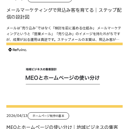
で紹介する 次の企画を提案する 継続的な関係づくりが重要です。 やっては
るものを設定します。 コンバージョン率（CVRの目安） 見る理由：アクセ
ります。 運用費（解析・改善・更新・レポート） 成果を伸ばすのは運用。
することで、集客と問い合わせの両方を伸ばしやすくなります。 無料相談
いけない被リンク施策 有料リンク購入 検索エンジンのガイドライン違反に
スが増えても成果が増えない原因を見つけるため。 一般的に、 CV数が増
運用がないと「作って終わり」になります。 費用相場①：制作（サイト・
メールマーケティングで見込み客を育てる｜ステップ配
Refuでは、口コミ施策の設計から、Googleビジネスプロフィール運用、
なる可能性があります。 不自然な相互リンク SEO目的だけのリンク交換は
えない＝流入不足 or 導線/内容/フォームに課題 CVRが下がる＝集客の質が
LP）の目安 ※相場は依頼範囲・要件で上下します。ここでは中小企業の一
サイトへの掲載設計、返信テンプレ作成、効果測定まで一貫してサポート
信の設計図
避けましょう。 キーワード指定リンクの強要 「このキーワードでリンクし
変わった or 導線が弱い などの判断ができます。 ※GA4の標準画面だけで
般的レンジとして整理します。 コーポレートサイト（小規模〜中規模）の
しています。 「口コミが増えない」「口コミを集めても問い合わせにつな
てください」という依頼は不自然になりがちです。 自然な文脈を優先しま
は「CVR」が分かりづらい場合もあるので、CVR＝CV数 ÷ セッション数
相場 小規模（〜10P程度）：50万〜150万円 中規模（10〜30P程度）：
がらない」「低評価への対応に悩んでいる」など、お気軽にご相談くださ
メールは“売り込み”ではなく「検討を前に進める仕組み」 メールマーケテ
しょう。 低品質サイトへの大量登録 数だけ増やしても評価にはつながりま
を簡易的に把握するだけでも十分です。 週次・月次での見方（運用が続く
150万〜400万円 採用・多機能・CMS設計込み：300万〜800万円以上
い。 ▶ 無料相談はこちらから その他おすすめ記事はこちら MEO対策の基
ィングというと「営業メール」「売り込み」のイメージを持たれがちです
せん。 被リンクの効果測定方法 良い被リンクの条件 良いリンクには共通
チェックルール） 継続できる運用は「頻度を分ける」のがコツです。 週次
構成設計・導線設計・原稿支援まで含むと上がりますが、成果に直結しや
本｜Googleビジネスプロフィール運用で差がつくポイント 「検索される
が、成果が出る運用は真逆です。ステップメールの本質は、見込み客が迷
点があります。 関連性がある 信頼できるサイトから貼られている 自然な文
（10分でOK） ユーザー数／セッション数 コンバージョン数 流入チャネル
すい部分でもあります。 LP（ランディングページ）の相場 テンプレ寄りの
会社名」を作る！指名検索を増やすブランディング戦略 お問い合わせが増
っているポイントを順番に解消し、検討を前に進める仕組みです。 特に
脈で紹介されている 確認したい指標 順位だけを見ないことが大切です。 確
の変化 月次（30〜60分） ランディングページ（上位） 主要ページ閲覧
簡易LP：10万〜40万円 構成設計・コピー込みLP：40万〜120万円 広告
えるCTA設計｜ボタン文言・配置・タイミングの鉄則 CVが増える“実績・
BtoBや高単価サービスは、 比較検討が長い 社内稟議がある 不安要素が多
認すべき指標 検索流入 指名検索数 参照元流入（Referral） 問い合わせ数
（サービス・料金・実績） CVR（目安） 前月比で増減した理由の仮説 数
運用前提の検証設計（AB前提）：80万〜200万円 LPは「作って終わり」
事例”ページの作り方｜見せ方テンプレと注意点 GA4で“集客のムダ”を見
い ため、1回の接点（資料請求や問い合わせ）だけで決断されません。そ
被リンクが増えるサイトの特徴 共通するのは「資産ページ」が豊富なこと
字を見たら何をする？改善アクションの紐づけ 「見た」で終わらないため
ではなく、改善前提の設計ができるかで価値が変わります。 写真・動画・
つける方法｜チャネル別に成果を伸ばす分析手順
こで「メールで育てる」設計が効きます。 まず結論：ステップ配信は「誰
です。 テンプレート 調査データ 用語集 事例 こうしたコンテンツが増える
に、指標→アクションをセットにします。 ユーザー数が少ない→ SEO記事追加
コピーなど“別途になりやすい費用” 見積りで抜けやすい項目です。 写真撮
に」「何を」「どの順で」届けるかで決まる ステップメールで成果が出る
ほど、自然な被リンクも増えていきます。 このまま使える被リンク獲得チ
／SNS導線強化／広告検討 検索流入はあるがCVが少ない→ サービスページ
影：5万〜30万円 動画：10万〜100万円以上（尺・本数で変動） ライテ
かどうかは、配信ツールよりも設計で決まります。ポイントはこの3つ。
ェックリスト リンクされやすい資産ページがある 地域・業界・取引先など
強化／実績・料金の追記 サービスページは見られるがフォーム到達が少な
ィング：1Pあたり数千〜数万円（取材有無で変動） イラスト・図解：数
誰に：獲得経路・温度感（セグメント） 何を：不安解消・判断材料・比較
候補を20件以上整理した 紹介依頼文が短く整理されている 有料リンクや
い→ CTA配置改善（No.24） フォーム到達は多いが送信が少ない→ フォーム項
千〜数万円/点 ここは「含まれているか」を必ず確認します。 費用相場
ポイント どの順で：信頼→理解→根拠→背中押し（順番がある） この順番が崩れ
リンク集を利用していない 獲得後の関係構築を行っている 指名検索や参照
目削減・EFO SNS流入が増えたがCVRが低い→ ランディングページを見直す
②：SEOの目安（何にお金がかかる？） 内部SEO（構造・タグ・速度）の
ると、売り込みが早くなり、解除が増えて終わります。 ステップメールが
流入も確認している まとめ：被リンクは“広報設計”で増やす時代 被リンク
（情報の順番・訴求） よくある落とし穴（初心者がハマる） 落とし穴1：
相場 簡易診断・改善提案：5万〜30万円 実装修正込み：20万〜100万円
効くケース／効かないケース 効く：検討期間が長い商材（BtoB／高単価
は、SEOのために無理やり増やすものではありません。 重要なのは、 一次
PV（表示回数）だけで一喜一憂 → PVが増えても、問い合わせが増えるとは
以上（規模と改修範囲次第） コンテンツSEO（記事制作）の相場 記事制作
／比較が必要） 例：Web制作、採用支援、システム導入、コンサル、士業
情報を作る 役立つ資産を公開する 地域や業界との関係を作る 紹介したく
限りません。最低限、CV数／CVRの目安までセットで見ましょう。 落とし
（1本）：2万〜15万円（文字数・取材・専門性で変動） 月4本〜など継続
など。「今すぐ決めない」層を育成できるので、メールが強いです。 効
なる理由を用意する ことです。 こうした取り組みを継続することで、被リ
穴2：期間がバラバラで比較できない → 月次は「前月」「前年同月」など、
で最適化されることが多いです。 SEOコンサル（月額）の相場 月額：10
く：問い合わせ前に不安が多い商材（信頼が重要） 不安（費用、進め方、
ンクは自然に積み上がり、SEOだけでなく企業の信頼性向上にもつながり
2026/04/13
ホームページ制作の基本
比較軸を固定すると判断が楽になります。 落とし穴3：コンバージョン設
万〜50万円（サイト規模・施策範囲による） ※「施策提案のみ」か「実
失敗、会社の信頼）を先回りで解消すると、CVが増えます。 効きにくい：
ます。 無料相談 Refuでは、被リンク獲得を目的とした資産ページ設計
定が曖昧 → まずは1〜3個でOK。増やしすぎると運用が崩れます。 落とし穴
装・制作支援込み」かで変わります。 すぐ成果が出にくい理由（期間の考
衝動買い商材・即決商材 即決される商材は、そもそもステップ配信が不要
MEOとホームページの使い分け｜地域ビジネスの集客
（テンプレート・調査・事例）から、広報・PR企画、掲載先リストアップ
4：数字を見ても次の改善が決まらない KPI設計（目的→導線→行動→数値）に戻