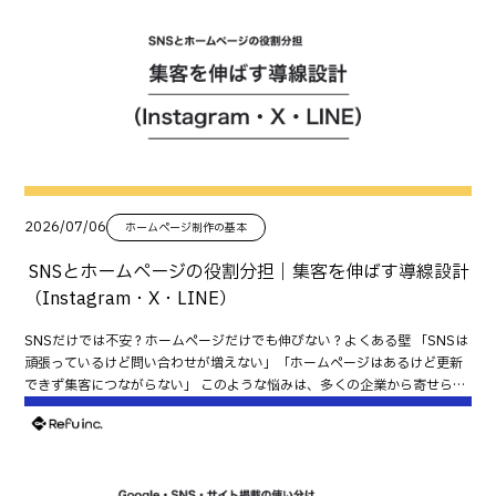
のリンク先がトップページで迷ってしまう スマートフォンで見づらいペー
ジが表示される どの紙媒体から問い合わせが来たのか分からない 紙媒体は
配布した時点で終わりではありません。 Webへの導線設計と効果測定まで
考えて初めて、継続的な集客につながります。 まず結論：紙からWebへの
導線は「迷わせないLP」と「測れる仕組み」が重要 紙媒体からアクセスす
るユーザーは、検索ユーザーとは違い、十分な情報を持っていないことが
多くあります。 そのため重要なのは、次の2点です。 目的に合わせたラン
ディングページ（LP）へ誘導する 媒体ごとの効果を計測できるようにする
この2つが整うことで、「どの紙媒体が成果につながっているか」が分か
り、改善できるようになります。 紙媒体のリンク先はトップページではな
く目的別LPにする トップページへ誘導すると、ユーザーは次に何を見れば
2026/07/06
ホームページ制作の基本
よいか迷いやすくなります。 目的に合わせたページへ直接案内する方が成
果につながります。 問い合わせを増やしたい場合 おすすめの導線です。 サ
SNSとホームページの役割分担｜集客を伸ばす導線設計
ービス紹介ページ（または専用LP）→ 実績・料金→ お問い合わせフォーム 予
（Instagram・X・LINE）
約を増やしたい場合 おすすめの導線です。 予約専用LP→ 料金・アクセス→
LINE・電話・予約フォーム 採用応募を増やしたい場合 おすすめの導線で
SNSだけでは不安？ホームページだけでも伸びない？よくある壁 「SNSは
す。 採用LP→ 仕事内容→ 社員紹介→ 募集要項→ 応募フォーム 資料請求を増やした
頑張っているけど問い合わせが増えない」「ホームページはあるけど更新
い場合 おすすめの導線です。 資料請求LP→ サービス紹介→ 導入事例→ 資料請求
できず集客につながらない」 このような悩みは、多くの企業から寄せられ
フォーム 紙媒体からアクセスするユーザーは、すぐに行動したいケースも
ます。 その原因は、SNSとホームページを同じ役割として考えてしまって
多いため、できるだけ1ページで完結する構成がおすすめです。 QRコード
いることにあります。 実際には、それぞれ得意な役割が大きく異なりま
設計で失敗しない5つのポイント QRコードは十分な大きさで掲載する QR
す。 役割を明確に分けて連携させることで、集客は仕組みとして機能しや
コードが小さすぎると、スマートフォンによっては読み取りにくくなりま
すくなります。 まず結論：SNSは「出会い」、ホームページは「決断」の
す。 印刷サイズも考慮し、十分な大きさを確保しましょう。 QRコードの
場 SNSとホームページは、それぞれ役割が異なります。 SNS：興味を持っ