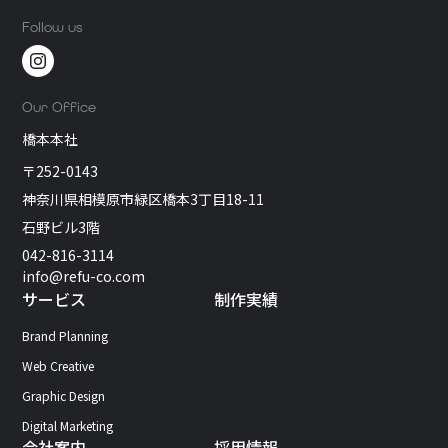
｜成果が伸びるUX改善と導線設計 問い合わせを増やす「導線設計」の考え
ージ：選ばれる理由を作る（比較検討客） 導線：迷わせず行動させる（電
不安の先回り FAQはCVRに直結します。 どこまで無料？ しつこい営業は？
方｜成果が出るサイトに共通するUX改善のポイント SNS広告を使ってホ
Follow us
話/予約/問い合わせ） この“二刀流”が整うと、検索にもマップにも強い集
まだ検討段階でも良い？ 既存サイトがあっても可能？ このあたりを先回り
ームページへのアクセスを増やす方法｜少額から始める効果的な集客施策
客設計になります。 無料相談 Refuでは、Googleビジネスプロフィールの
すると、問い合わせが増えます。 CTA：押す理由が揃ったタイミングで提
整備から、地域SEO用LP、予約・問い合わせ導線の最適化まで、地域集客
示 CTAは「押させる」ではなく、押したくなる状態の確認です。文言は行
を一気通貫で設計できます。「MEOは触っているが成果が頭打ち」「サイ
動ではなく結果で。 無料で相談する（30分で改善点が分かる） 概算だけ
Our Office
トが決め手になっていない」など、お気軽にご相談ください。 ▶ 無料相談
聞いてみる（費用感を提示） CTAはFVだけでなく、根拠の後・FAQの後に
はこちらから その他おすすめ記事はこちら お問い合わせが増える導線設計
橋本本社
も置くのが基本です。 フッター：会社情報で最後の安心を作る 最後の離脱
｜CTA・ボタン・フォーム最適化の基本 SEOの前に整える「サイト構造」
理由は「この会社大丈夫？」です。 会社概要 所在地 代表 連絡手段 を整え
〒252-0143
｜カテゴリ設計・URL・内部リンクの基本 ホームページ公開後にやるべき
るだけでCVRが改善することがあります。 成果が落ちるLPのNG例（よく
初期設定10選｜最低限の運用準備チェック 制作を依頼する前にやっておく
神奈川県相模原市緑区橋本3丁目18-11
ある5パターン） “誰向け”が曖昧で刺さらない 「誰でもOK」なLPは誰に
べき「競合分析」チェックリスト
も刺さりません。対象を絞るほど強くなります。 いきなり機能説明から入
石野ビル3階
る 読者が知りたいのは「自分がどうなるか」です。機能はその後。 根拠
042-816-3114
（実績・数字）が薄い 良いことを言っていても、根拠がなければ不安が残
info@refu-co.com
ります。 CTAが弱い／フォームが重い ボタン文言が「お問い合わせ」だ
サービス
制作実績
け、入力項目が多い。これだけで落ちます。 情報過多で迷わせる（リンク
だらけ） LPは“一本道”。リンクは絞って迷わせない方が強いです。 LPの改
Brand Planning
善方法｜見るべき指標と優先順位 まず見る数字（CVR／CTR／離脱点）
CVR：全体の成果 CTAクリック率（CTR）：押されているか 離脱点：どこ
Web Creative
まで読まれているか（ヒートマップ等） 改善の順番（FV→オファー→根拠→CTA→
Graphic Design
フォーム） 最短で効く順番はこれです。 FV（誰に何を） オファー（提案
の強さ） 根拠（事例・数字） CTA（文言・位置） フォーム（項目・不安解
Digital Marketing
消） ABテストの最小単位（1要素だけ変える） 同時に複数変えると、何が
会社案内
採用情報