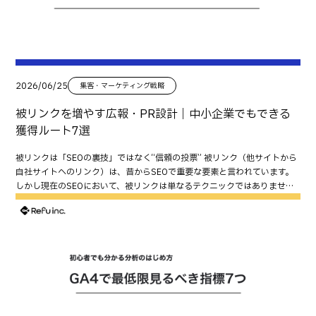
別できるようにしておけば、GA4で アクセス数 問い合わせ数 コンバージ
い合わせを増やしたい場合 おすすめの導線は次の通りです。 SNS → サービ
か で決まります。 役割を整理すると分かりやすくなります。 Google口コ
ョン率 まで確認できます。 媒体ごとにQRコードを分ける 例えば、 名刺用
スページ（またはLP） → 事例・料金 → 問い合わせフォーム この場合は、 CTA
ミ 比較検討の場で選ばれるための口コミ SNSの口コミ 認知や共感を広げ
チラシA チラシB イベント配布用 など、それぞれ別のUTMを設定すると改
を分かりやすく配置する フォームをできるだけ短くする ことも重要です。
るための口コミ 自社サイトの口コミ 最後の不安を解消し、決断を後押しす
善しやすくなります。 このまま使える紙媒体導線チェックリスト QRコー
認知やファンを増やしたい場合 おすすめの導線は、 SNS → ブログ記事 → 関連
る口コミ この役割分担を意識すると、口コミ施策が成果につながりやすく
ドが十分な大きさになっている QRコード周辺に余白がある QRコードの横
記事 → LINE登録 です。 まず役立つ情報を提供し、継続的な接点を作ること
なります。 口コミ施策でよくある失敗 お願いするタイミングが遅い 口コミ
に行動を促す文章がある リンク先がトップページではない ランディングペ
を優先しましょう。 採用応募を増やしたい場合 採用では、 SNS → 採用ペー
は満足度が高まった直後が最も集まりやすいタイミングです。 数日後に依
2026/06/25
集客・マーケティング戦略
ージに料金の目安がある 実績・事例を掲載している お客様の声を掲載して
ジ → 仕事紹介 → 社員インタビュー → 応募 という流れがおすすめです。 仕事内
頼すると、熱量が下がり、投稿率も落ちます。 集めても活用できていない
いる CTAが分かりやすい フォームの入力項目が多すぎない スマートフォン
容や職場の雰囲気が伝わるページを充実させることで、応募率が高まりや
口コミが増えていても、 サービスページ 料金ページ FAQ 問い合わせ導線
被リンクを増やす広報・PR設計｜中小企業でもできる
でも操作しやすい ページ表示速度が速い 電話・LINEなど複数の問い合わ
すくなります。 来店・予約を増やしたい場合 地域ビジネスでは、 SNS → 予
付近 に配置されていなければ、CVにはつながりにくくなります。 低評価
獲得ルート7選
せ方法がある 名刺・チラシ・看板でQRコードを分けている UTMで媒体ご
約ページ → 料金・アクセス・口コミ → 予約 という導線が効果的です。 電話や
を恐れて運用が止まる 低評価を完全に避けることはできません。 重要なの
との成果を計測している 計測結果をもとに改善している よくある失敗と改
LINE予約など、すぐ行動できる導線も用意しておきましょう。 SNSからの
は、 誠実に返信する 改善につなげる ことです。 対応の姿勢そのものが信
被リンクは「SEOの裏技」ではなく“信頼の投票” 被リンク（他サイトから
善方法 トップページへ誘導している 目的が違うユーザーが同じページに着
受け皿ページに入れるべき7つの要素 SNSから訪れたユーザーは、情報が
頼になります。 規約や法律の理解不足 口コミは扱い方を間違えると、信頼
自社サイトへのリンク）は、昔からSEOで重要な要素と言われています。
地すると迷いやすくなります。 目的ごとのランディングページへ誘導しま
不足するとすぐ離脱してしまいます。 受け皿となるページには、最低限次
低下や規約違反につながります。 過剰な編集やインセンティブ提供は注意
しかし現在のSEOにおいて、被リンクは単なるテクニックではありませ
しょう。 QRコードが読み取りにくい サイズ不足や余白不足が原因のこと
の内容を掲載しましょう。 必須項目 誰向けのサービスなのか どんなメリ
が必要です。 Google口コミ・SNS・サイト掲載の役割分担 Google口コミ
ん。 検索エンジンにとって被リンクは、 「第三者から紹介されている＝信
があります。 印刷後の読み取りテストは必ず行いましょう。 QRコードだ
ットがあるのか 提供内容 実績・事例 料金の目安 よくある質問 問い合わ
｜比較検討で選ばれるための口コミ Google口コミは、特に店舗型・地域
頼されている」 という評価の材料です。 そのため、中小企業が被リンクを
けを掲載している 「何ができるQRコードなのか」が分からないと読み取
せ・予約への導線 これらが揃うことで、SNSで興味を持った人が安心して
密着型ビジネスにとって重要です。 ユーザーは主に次の項目を見ていま
増やす近道は、SEOテクニックではなく「紹介したくなる理由」を作るこ
られません。 行動を促す一文を添えましょう。 効果測定ができていない
問い合わせへ進みやすくなります。 SNS集客は必ず数字で確認する SNSは
す。 星評価 口コミ件数 最新投稿日 返信状況 検索結果やGoogleマップ上
とにあります。 まず結論：被リンクは「紹介される理由」を作れば自然に
媒体ごとのQRコードやUTMを設定し、どの紙媒体が成果につながっている
投稿によって成果が変動するため、感覚だけで判断しないことが重要で
での第一印象に直結します。 SNSの口コミ｜認知と共感を広げる SNSでは
増える 中小企業が被リンクを増やす王道パターンはシンプルです。 価値の
か分析できるようにしましょう。 LPの内容が弱い せっかくアクセスがあっ
す。 確認したい指標は次の通りです。 チェックする指標 SNS別の流入数
生活者目線の感想が拡散されます。 例えば、 スタッフの対応が良かった 施
ある情報を公開する 地域や業界の関係者に知ってもらう 継続的に発信する
ても、 誰向けなのか メリット 実績 料金 FAQ CTA が不足していると離脱に
（Instagram・X・LINEなど） どのページへ訪問したか 問い合わせ数
工後の変化に満足した 想像以上の仕上がりだった などの声は、広告以上に
無理にリンクを依頼するよりも、 「この情報は役立つから紹介したい」 と
つながります。 まとめ：紙媒体も「改善できる集客チャネル」に変えられ
（CV） CV率（CV ÷ セッション数） 可能であれば、SNSごとにUTMパラ
信頼されることがあります。 自社サイト掲載｜最後の不安を解消する サー
思われる状態を作る方が、安全かつ長期的なSEO効果につながります。 被
る 名刺・チラシ・看板は、導線設計と計測を整えるだけで成果が大きく変
メータを設定すると、効果測定がしやすくなります。 よくある失敗と改善
ビス内容を理解した後に残る不安を解消するのがサイト掲載の役割です。
リンクが増えない会社の共通点 宣伝しかしていない 新商品やキャンペーン
わります。 重要なのは、 トップページではなく目的別LPへ誘導する QRコ