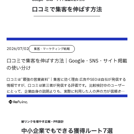
周囲には余白を確保する QRコードの周囲には「クワイエットゾーン」と
てもらう「出会い」の場 ホームページ：信頼を築き、問い合わせにつなげ
呼ばれる余白が必要です。 デザインを優先して余白をなくすと、読み取り
る「決断」の場 SNSは拡散力が高く、多くの人に知ってもらうことが得意
精度が下がることがあります。 印刷後に実際のスマートフォンで確認する
です。 一方、ホームページでは、 サービス内容 料金 実績・事例 お客様の
デザインデータ上では問題なくても、印刷すると読み取りにくくなること
声 よくある質問 などを整理し、比較検討中のユーザーの不安を解消できま
があります。 複数のスマートフォンで実際にテストすることをおすすめし
す。 つまり、SNSで興味を持った人がホームページで信頼し、問い合わせ
ます。 QRコードの横に行動を促す一文を添える QRコードだけを掲載する
へ進む流れを作ることが重要です。 SNSごとの役割を理解して使い分ける
よりも、何ができるかを一言添える方が読み取られやすくなります。 例え
Instagram｜世界観と信頼を伝える Instagramは、写真や動画で魅力を伝
ば、 料金・事例を見る 無料相談はこちら ご予約はこちら など、具体的な
えやすいSNSです。 特に次のような業種と相性が良いでしょう。 美容 飲
2026/07/02
集客・マーケティング戦略
行動を書きましょう。 媒体ごとにQRコードを分ける 名刺・チラシ・看板
食 工務店 教室 サロン 施工事例やビフォーアフター、制作風景などを発信
などで同じQRコードを使うと、どの媒体が成果につながったのか分かりま
することで、 「ここなら安心してお願いできそう」 という印象を作れま
口コミで集客を伸ばす方法｜Google・SNS・サイト掲載
せん。 媒体ごとにQRコードを分けることで、効果測定がしやすくなりま
す。 X（旧Twitter）｜専門性や考え方を発信する Xは、情報発信や専門性
の使い分け
す。 URL設計も成果に影響する QRコードが読み取れない場合や、PCでア
を伝えることに向いています。 例えば、 ノウハウ発信 業界情報 制作実績
クセスしたいユーザーのために、URLも併記しましょう。 短く覚えやすい
日々の気付き などを継続的に発信することで、 「この会社は詳しそう」
口コミは“最強の営業資料”｜集客に効く理由 広告やSEOは自社が発信する
URLにする URLはできるだけ短く、入力しやすいものがおすすめです。 例
「信頼できそう」 という印象につながります。 LINE｜問い合わせや予約に
情報ですが、口コミは第三者が発信する評価です。 比較検討中のユーザー
えば、 /reserve /price /recruit など、内容が想像できるURLにすると分か
つなげる LINEは、行動を促すためのSNSです。 例えば、 来店予約 問い合
にとって、企業自身の説明よりも、実際に利用した人の声の方が信頼され
りやすくなります。 記号や複雑なURLは避ける 大文字・小文字が混在して
わせ リピート促進 キャンペーン案内 など、最後の一押しとして活用でき
やすい傾向があります。 特に現在は、 Googleで検索して口コミを見る
いたり、長い英数字が並んでいたりすると入力ミスの原因になります。 シ
ます。 SNSごとに役割を分けることで、無理なく成果につながる導線を作
SNSで評判を確認する サイトで事例やお客様の声を確認する という流れで
ンプルなURLを心掛けましょう。 媒体ごとにURLやUTMを分ける 同じペー
れます。 集客が伸びる基本導線は「SNS→ホームページ→問い合わせ」 成果に
情報収集するのが一般的です。 つまり口コミは、集客の入口にもなり、問
ジへ誘導する場合でも、 名刺 チラシ 看板 ごとに識別できるよう設定して
つながる導線は、多くの場合この形になります。 SNS → LP（サービスペー
い合わせや予約の最後の後押しにもなる重要な資産です。 まず結論：口コ
おくと、分析しやすくなります。 UTMを使って紙媒体の成果を見える化す
ジ） → 実績・お客様の声 → 問い合わせ SNSから直接問い合わせフォームへ誘
ミは「集め方」より“使い分け設計”で差がつく 口コミ施策は、単純に件数
る 紙媒体は効果が測れないと思われがちですが、UTMパラメータを利用す
導するよりも、一度サービスページやLPで内容を整理した方が、問い合わ
を増やすだけでは十分ではありません。 成果につながるかどうかは、 どの
ると媒体ごとの成果を分析できます。 例えば、 名刺 チラシ 看板 などを識
せ率は高くなりやすくなります。 SNSのリンク先は目的に合わせて選ぶ 問
チャネルの口コミを活用するか どのタイミングで見せるか どこに配置する