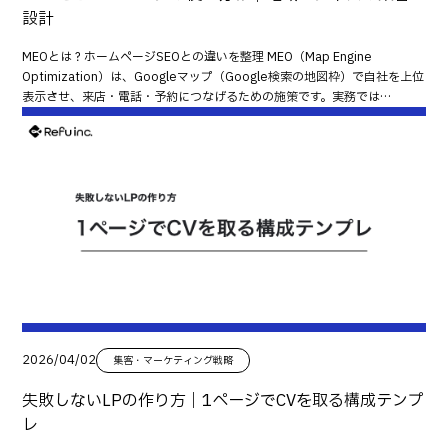
え方） SEOは、記事を書いてもすぐ上がるとは限りません。3〜6ヶ月は育
なことがあります。 それでも使える：既存顧客向けの再購入・紹介 ステッ
まで一貫してサポートしています。 「SEOを強化したいが何から始めれば
設計
して、「どこが詰まっているか」を分解して見ましょう。 まとめ：GA4
成期間として見て、短期成果は広告で補う設計が現実的です。 費用相場
プ配信は新規だけでなく、既存顧客の リピート アップセル 紹介 にも使え
良いか分からない」「被リンクを自然に増やしたい」という方は、お気軽
は“7つ”だけ見れば改善が回り出す GA4は高機能ですが、初心者はまず ユ
③：Web広告の目安（小さく始める基準） 広告費（月額）の考え方と相場
ます。 ステップ配信の全体設計｜最初に決める5つ ゴール（CV）を1つ決
にご相談ください。 ▶ 無料相談はこちらから その他おすすめ記事はこち
MEOとは？ホームページSEOとの違いを整理 MEO（Map Engine
ーザー セッション 流入 ランディング 主要ページ CV数 CVR この7つだけ
レンジ スモールスタート：月3万〜10万円 検証しながら伸ばす：月10
める 例： 無料相談予約 見積り依頼 デモ申込み 問い合わせ 1シナリオ＝1
ら E-E-A-Tを高めるコンテンツ設計｜信頼されるホームページの作り方 CV
Optimization）は、Googleマップ（Google検索の地図枠）で自社を上位
で十分です。 ここが見えるようになると、 「何が原因で成果が増えないの
万〜30万円 本格運用：月30万〜100万円以上 業種のクリック単価やCV単
ゴールが基本です。 リストの入口（獲得経路）でシナリオを分ける 同じメ
が増える“実績・事例”ページの作り方｜見せ方テンプレと注意点 SEOに強
表示させ、来店・電話・予約につなげるための施策です。実務では
か」 「次にどこを改善すべきか」 が数字で判断でき、改善が回り始めま
価で最適値は変わります。 運用代行費の相場（手数料・固定） 手数料型：
ールでも、入口が違うと温度感が違います。 資料DL セミナー参加 問い合
いサイト構造とは？カテゴリ設計と内部リンク最適化の基本 検索意図から
「Googleビジネスプロフィール（GBP）の最適化」が中心になります。
す。 無料相談 Refuでは、GA4の初期設定（CV計測・社内除外・タグ整
広告費の15〜20%が目安 固定型：月5万〜30万円 どちらが良いかは、広
わせ未満の登録 など、入口別にシナリオを分けると精度が上がります。 セ
逆算するキーワード設計｜中小企業のためのKWマップ作成法 GA4で“集客
一方、ホームページSEOは、検索結果（通常のWeb検索）で上位表示を狙
理）から、毎月のレポート設計、改善提案までサポート可能です。「GA4
告費規模と運用内容で決まります。 LP制作・計測設定などの初期費用 広告
グメント（温度感）を最低2つに分ける 最低でも 情報収集中（低温度） 比
のムダ”を見つける方法｜チャネル別に成果を伸ばす分析手順
い、比較検討・問い合わせ・資料請求などの行動につなげる施策です。 ざ
を入れたけど見方が分からない」「何を直せば問い合わせが増えるのか知
で成果を出すには、 LP CV計測（GA4・タグ） クリエイティブ（バナー
較検討中（高温度） の2つに分けると、打ち手が変わります。高温度には
っくり言うと、 MEO：今すぐ客（近くで探している人）に強い ホームペ
りたい」など、お気軽にご相談ください。 ▶ 無料相談はこちらから その
等） が必要で、初期費用が発生しがちです。 “広告だけ”で失敗する典型パ
個別提案、低温度には教育コンテンツが効きます。 配信期間と間隔（何
ージ：比較検討客（じっくり選ぶ人）に強い この違いを押さえると、施策
他おすすめ記事はこちら ホームページ公開後にやるべき初期設定10選｜最
ターン LPの導線・信頼が弱くCVしない 計測が不十分で最適化できない
日・何通）を決める おすすめの基本形は以下です。 3〜5通：まずは小さ
の迷いが減ります。 結論：MEOとホームページは“役割分担”が正解 地域ビ
低限の運用準備チェック ホームページのKPI設計｜アクセス・CV・問い合
“勝ち広告”が見つかる前に止めてしまう 広告は「受け皿（LP・サイト）」
く始める 期間は1〜2週間：短期で温める 間隔は 1日〜3日：詰めすぎない
ジネスでは、MEOかホームページかの二択にしない方が成果が出やすいで
わせを“数字で改善”する方法 お問い合わせが増える導線設計｜CTA・ボタ
が整っているほど費用対効果が上がります。 費用相場④：運用（改善）の
送るべき“情報の順番”を決める（型がある） 王道の順番はこれです。 お礼
す。理由はシンプルで、ユーザーの行動がこうだからです。 「近くで探
ン・フォーム最適化の基本 SEOの前に整える「サイト構造」｜カテゴリ設
目安 月額運用の相場（解析・改善・更新） 軽め（更新・保守中心）：月1
＋資料（信頼） 課題の整理（共感） 解決策の考え方（理解） 事例・実績
す」→ マップを見る（MEO） 「本当にここでいい？」→ サイトを見る（ホー
計・URL・内部リンクの基本
万〜5万円 改善運用（解析＋改善提案）：月5万〜20万円 伴走（改善実装
（根拠） 次の一手（背中押し） いきなり「相談しませんか？」は弱いで
ムページ） 「行こう/予約しよう」→ 電話・予約・問い合わせ つまり、勝ち
＋コンテンツ＋広告含む）：月20万〜80万円以上 改善の優先順位（CV改
す。 そのまま使える「王道シナリオ」3パターン（3〜7通） 資料請求・DL
パターンは 「MEOで見つけてもらい、ホームページで決めてもらう」 で
善→導線→SEO） 最短で効きやすいのは、まず CTA・フォーム改善 導線改善
後の王道（信頼→理解→事例→相談） 1通目（即時）： 資料送付＋この資料で分
す。 MEOが強い業種・弱い業種（向き不向き） MEOが特に強い業種（来
信頼材料の追加 です。SEOや広告の前にここを整えると無駄が減ります。
かること（要約）＋次に読むべきページ2通目（1〜2日後）： よくある失
店/地域性が強い） 飲食、美容室、整体/整骨院、歯科、クリニック 工務
2026/04/02
集客・マーケティング戦略
まず整えるべき計測（GA4・CV） 運用費をかけても、計測できないと改
敗例／注意点（不安解消）3通目（2〜3日後）： 成功事例（プロセス＋結
店・リフォーム（地域密着型） 士業・教室・スクール（地域で探される）
善できません。 CV設定 主要導線 流入チャネル は最低限の土台です。 失敗
果）4通目（3〜5日後）： 料金の考え方／進め方（透明性）5通目（5〜7
不動産（地域名検索が強い） MEOだけでは弱くなりやすいケース 商圏が
失敗しないLPの作り方｜1ページでCVを取る構成テンプ
しない予算配分｜中小企業向け3パターン 最短で成果（3ヶ月）を狙う：広
日後）： 無料相談案内（ハードル低め） 無料相談・問い合わせ前の王道
広い（全国対応、オンライン完結） 比較検討が長い（高額商材・BtoBで
レ
告主導型 広告：厚め LP：改善前提で用意 SEO：最低限の内部整備 短期で
（不安解消→比較→背中押し） 1通目： 相談の流れ／所要時間／準備するもの
稟議がある） → この場合は、ホームページの情報設計（実績・強み・料金・
問い合わせを作りつつ、勝ちパターンを見つけます。 資産化（6〜12ヶ