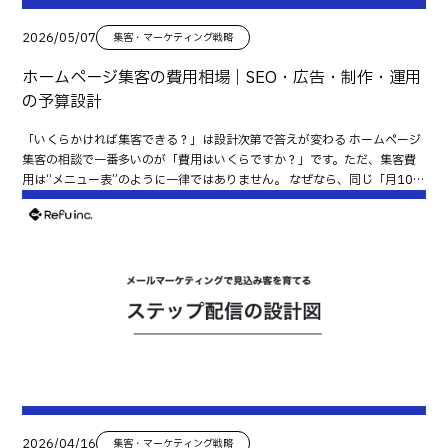
ど） 悩み 利用後の変化 一言コメント 短い口コミでも構造化すると伝わり
取引先やパートナー企業の事例掲載 BtoB企業では特に有効です。 導入事
いと、成果の増減を判断できません。 チェックの観点 前月比で増えている
ポートしています。 「SNSを頑張っているのに問い合わせにつながらな
やすくなります。 専用ページだけにしない 口コミページを作るだけでは十
例 パートナー紹介 協力会社一覧 自然な文脈でリンクが獲得できます。 地
か／減っているか 増減の原因が特定できそうか（後述の流入チャネルへ）
い」「どのページへ誘導すれば成果が出るのか分からない」という方も、
2026/05/07
集客・マーケティング戦略
分ではありません。 不安が発生するページに配置することで効果が高まり
域メディアや学校との連携 例えば次のような活動です。 地域イベント協賛
セッション数（Sessions） 見る理由：同じユーザーでも複数回訪問する
お気軽にご相談ください。 ▶ 無料相談はこちらから その他おすすめ記事
ます。 掲載時の注意点 本人の許可を取る 写真や氏名の扱いを確認する 意
セミナー登壇 学校での講師活動 地域メディア寄稿 PR効果と被リンクを同
ことがあります。 ユーザー数＝人の数 セッション数＝訪問回数 再訪が増え
ホームページ集客の費用相場｜SEO・広告・制作・運用
はこちら お問い合わせが増える導線設計｜CTA・ボタン・フォーム最適化
味が変わる編集をしない 規約・景表法・炎上リスクの注意点 特典付き口コ
時に得られます。 プレスリリース配信 被リンクにつながりやすいリリース
ているなら、指名検索やリピートが増えている可能性があります。 流入チ
の基本 ホームページのKPI設計｜アクセス・CV・問い合わせを“数字で改
の予算設計
ミは慎重に 「口コミ投稿で割引」などは、プラットフォーム規約に抵触す
には特徴があります。 紹介されやすいテーマ 地域課題への取り組み 独自調
ャネル（Default channel group） 見る理由：どこから来ているかが分か
善”する方法 GA4で最低限見るべき指標7つ｜初心者でも分かる分析のはじ
る可能性があります。 自然な依頼が基本です。 サクラや自作自演は禁止 短
査の公開 新サービスの発表 共同プロジェクト 単なる宣伝ではなく、ニュ
ると、伸ばすべき施策が決まります。 よく見るチャネル例 Organic
め方 成果が出る「実績・事例」ページの作り方｜信頼を獲得して問い合わ
「いくらかければ集客できる？」は設計次第で答えが変わる ホームページ
期的な効果があっても、発覚した際の信頼低下が大きすぎます。 過度な編
ース性が重要です。 調査データの公開 調査コンテンツは引用されやすい代
Search（検索・SEO） Paid Search / Paid Social（広告） Organic
せを増やす お客様の声の集め方・見せ方｜信頼性を高める掲載テンプレと
集客の相談で一番多いのが「費用はいくらですか？」です。ただ、集客費
集は避ける 誤解を招く編集はトラブルの原因になります。 低評価の原因分
表例です。 例 ホームページ運用実態調査 採用サイトに関するアンケート
Social（SNS） Referral（他サイトからのリンク） Direct（URL直打ち・
注意点 MEOとホームページの使い分け｜地域ビジネスの集客設計
用は“メニュー表”のように一律ではありません。 なぜなら、同じ「月10万
析を行う 最も重要なのは再発防止です。 低評価を受けたら、 原因分析 改
中小企業の集客課題調査 数字やグラフがあると紹介されやすくなります。
ブックマーク等） チェックの観点 伸びているチャネルはどれか 落ちてい
円」でも 目的が問い合わせなのか採用なのか 3ヶ月で成果を出したいの
善策 社内共有 まで行うことで、長期的な評価向上につながります。 口コミ
無料テンプレート配布 便利な資料は紹介理由になります。 例 見積比較シー
るチャネルはどれか 施策（広告／SNS投稿／SEO）と数字が連動している
か、1年で資産化したいのか 社内で運用できるのか、外部に任せるのか
施策の効果測定 Google口コミ 確認したい指標 表示回数 サイトクリック数
ト 採用ページチェックリスト SEOチェックシート サイト改善テンプレー
か ランディングページ（Landing page） 見る理由：最初に読まれたペー
で、最適な配分が変わるからです。 まず結論：費用は“施策”ではなく「目
電話タップ数 ルート検索数 SNS 確認したい指標 保存数 シェア数 プロフィ
ト インタビューや共同企画 双方にメリットがある企画は拡散されやすくな
ジが分かると、集客の主戦場が分かります。 チェックの観点 検索流入はど
的・期間・体制」で決まる 集客費用を考える順番は、これが正解です。 目
ール遷移数 サイト 確認したい指標 CV率 問い合わせ前に見られたページ 口
ります。 例 地域企業インタビュー 業界対談記事 共催セミナー 自然な形で
の記事・ページが取っているか 広告・SNSで意図したページに着地してい
的（KPI）：問い合わせ／予約／応募 など 期間：いつまでに成果を出した
コミ掲載ページの成果 月に1回は確認し、改善につなげましょう。 このま
被リンクが発生します。 被リンク獲得の実務フロー まずは掲載候補を20
るか 重要ページ（サービス・料金）に着地できているか 主要ページ閲覧
いか（短期or中長期） 体制：社内でできること／外注すること その上で
ま使える口コミ運用チェックリスト 運用チェック Google・SNS・サイト
件リストアップする 最初から大量に探す必要はありません。 以下のカテゴ
（Pages and screens） 見る理由：ユーザーが「どこを見ているか」が分
施策（SEO・広告・制作・運用） を配分する いきなり「SEOいくら」「広
の役割分担ができている 満足直後に依頼できている QR・メール・LINEな
リごとに整理します。 地域団体 業界団体 取引先 メディア パートナー企業
かる＝導線の健康診断になります。 最低限見るべきページ サービス 料金
告いくら」から入ると、無駄が出やすくなります。 ホームページ集客にか
ど導線が固定されている 書きやすい質問を準備している 返信テンプレがあ
依頼文は短くする 長文よりも簡潔な方が読まれます。 入れる内容 掲載して
（または費用の考え方） 実績・事例 よくある質問 お問い合わせ チェック
かる費用の全体像（4つに分ける） 制作費（サイト・LP・導線） 集客の土
る サービス・料金・FAQなど重要ページに掲載している 規約や景表法に配
ほしい内容 相手のメリット 紹介してほしいページ お礼 紹介されるページ
の観点 サービスページが十分見られているか 実績・料金に流れているか
台です。導線・CTA・信頼材料が弱いと、広告もSEOも成果が出にくいで
慮している 定期的に効果測定している まとめ：口コミは「集める→返す→配置
を改善する 紹介先ページは、 タイトルが分かりやすい 得られる内容が明
お問い合わせページが見られているか コンバージョン数（Conversions）
す。 SEO費（コンテンツ・内部改善・技術） 中長期で効く資産。記事制作
する」で成果になる 口コミは、集めるだけでは成果になりません。 重要な
確 図解や箇条書きがある 状態にしておくと掲載率が上がります。 獲得後も
見る理由：ホームページの成果は、結局ここです。 コンバージョン例 フォ
だけでなく、構造・内部リンクなども含みます。 広告費（リスティング・
のは、 集める仕組みを作る 丁寧に返信する 適切な場所に配置する という
関係を継続する 掲載されたら終わりではありません。 お礼を伝える SNS
ーム送信完了 電話タップ LINE追加 資料ダウンロード など、事業に直結す
SNS・ディスプレイ） 短期で成果を出しやすい反面、止めると流入が止ま
流れです。 Google口コミ、SNS、自社サイトの役割を整理しながら運用
2026/04/16
集客・マーケティング戦略