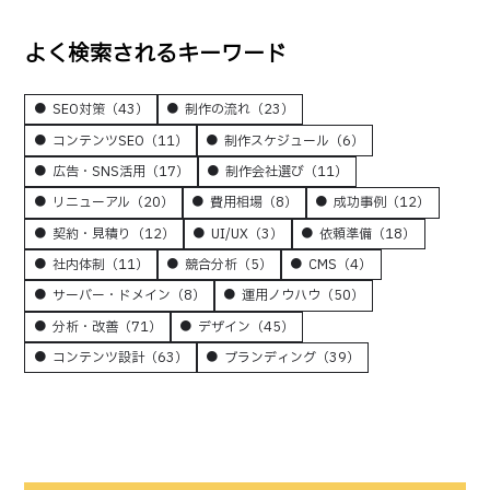
よく検索されるキーワード
SEO対策
（43）
制作の流れ
（23）
コンテンツSEO
（11）
制作スケジュール
（6）
広告・SNS活用
（17）
制作会社選び
（11）
リニューアル
（20）
費用相場
（8）
成功事例
（12）
契約・見積り
（12）
UI/UX
（3）
依頼準備
（18）
社内体制
（11）
競合分析
（5）
CMS
（4）
サーバー・ドメイン
（8）
運用ノウハウ
（50）
分析・改善
（71）
デザイン
（45）
コンテンツ設計
（63）
ブランディング
（39）