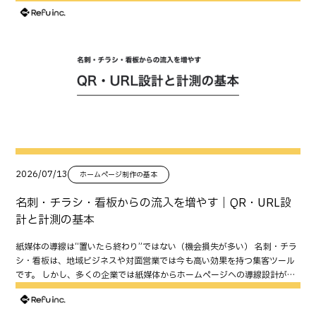
2026/07/13
ホームページ制作の基本
名刺・チラシ・看板からの流入を増やす｜QR・URL設
計と計測の基本
紙媒体の導線は“置いたら終わり”ではない（機会損失が多い） 名刺・チラ
シ・看板は、地域ビジネスや対面営業では今も高い効果を持つ集客ツール
です。 しかし、多くの企業では紙媒体からホームページへの導線設計が十
分ではなく、本来獲得できるはずの問い合わせや予約を逃しています。 例
えば、次のようなケースです。 QRコードが小さく読み取れない QRコード